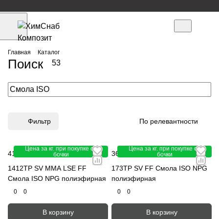
Главная
Каталог
Поиск
53
Фильтр
По релевантности
Цена за кг. при покупке от
Цена за кг. при покупке от
414.45 руб.
-10%
366.30 руб.
-10%
460.50 руб.
407 руб.
бочки
бочки
1412TP SV MMA LSE FF
173TP SV FF Смола ISO NPG
Смола ISO NPG полиэфирная
полиэфирная
0
0
0
0
В корзину
В корзину