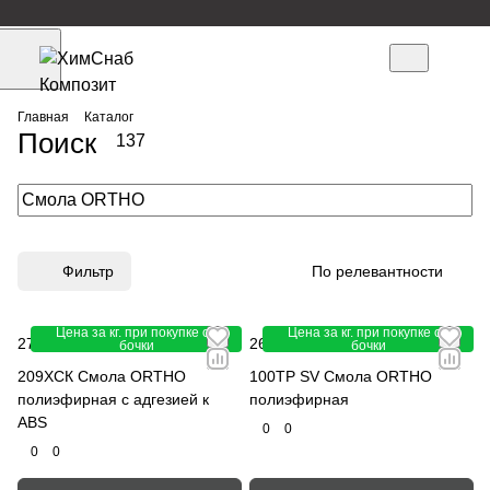
Главная
Каталог
Поиск
137
Фильтр
По релевантности
Цена за кг. при покупке от
Цена за кг. при покупке от
274.50 руб.
-10%
269.50 руб.
305 руб.
бочки
бочки
209ХСК Смола ORTHO
100TP SV Смола ORTHO
полиэфирная с адгезией к
полиэфирная
ABS
0
0
0
0