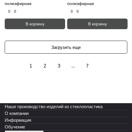
полиэфирная
полиэфирная
0
0
0
0
В корзину
В корзину
Загрузить еще
1
2
3
...
7
Наше производство изделий из стеклопластика
О компании
Информация
Обучение