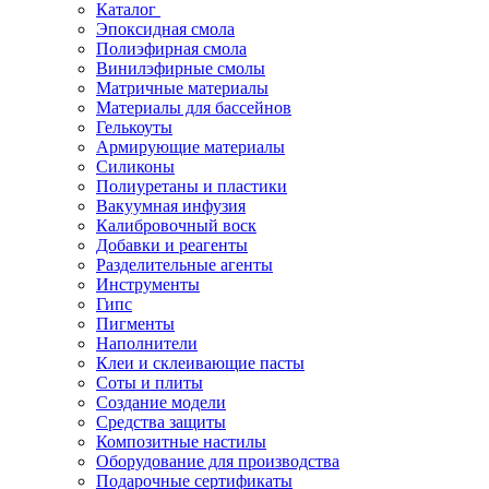
Каталог
Эпоксидная смола
Полиэфирная смола
Винилэфирные смолы
Матричные материалы
Материалы для бассейнов
Гелькоуты
Армирующие материалы
Силиконы
Полиуретаны и пластики
Вакуумная инфузия
Калибровочный воск
Добавки и реагенты
Разделительные агенты
Инструменты
Гипс
Пигменты
Наполнители
Клеи и склеивающие пасты
Соты и плиты
Создание модели
Средства защиты
Композитные настилы
Оборудование для производства
Подарочные сертификаты