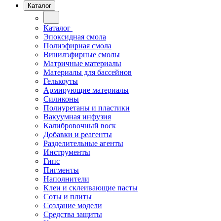
Каталог
Каталог
Эпоксидная смола
Полиэфирная смола
Винилэфирные смолы
Матричные материалы
Материалы для бассейнов
Гелькоуты
Армирующие материалы
Силиконы
Полиуретаны и пластики
Вакуумная инфузия
Калибровочный воск
Добавки и реагенты
Разделительные агенты
Инструменты
Гипс
Пигменты
Наполнители
Клеи и склеивающие пасты
Соты и плиты
Создание модели
Средства защиты