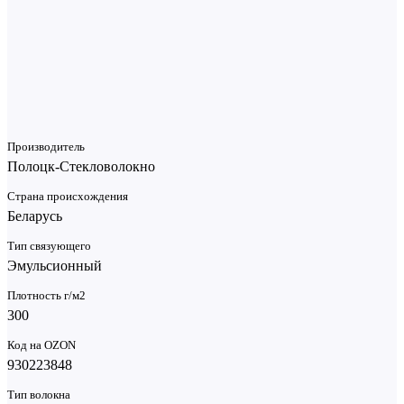
Плотность: 300 г/м
Ширина рулона:1,25 м.
300ГМ2 СТЕКЛОМАТ ЭМУЛЬСИОННЫЙ CSM300-N (125)
E
167 Кб
Производитель
Полоцк-Стекловолокно
Страна происхождения
Беларусь
Тип связующего
Эмульсионный
Плотность г/м2
300
Код на OZON
930223848
Тип волокна