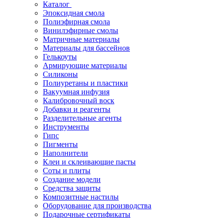
Каталог
Эпоксидная смола
Полиэфирная смола
Винилэфирные смолы
Матричные материалы
Материалы для бассейнов
Гелькоуты
Армирующие материалы
Силиконы
Полиуретаны и пластики
Вакуумная инфузия
Калибровочный воск
Добавки и реагенты
Разделительные агенты
Инструменты
Гипс
Пигменты
Наполнители
Клеи и склеивающие пасты
Соты и плиты
Создание модели
Средства защиты
Композитные настилы
Оборудование для производства
Подарочные сертификаты