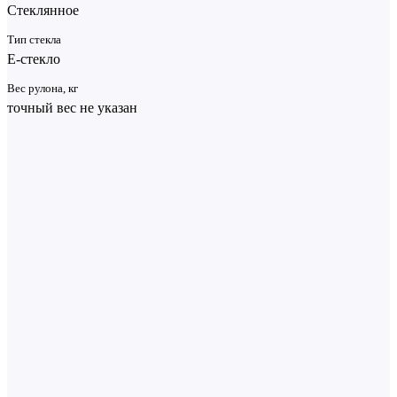
Стеклянное
Тип стекла
Е-стекло
Вес рулона, кг
точный вес не указан
Оплачивайте покупки удобным способом. В нашем интернет-
магазине доступно 3 варианта оплаты:
Наличный расчет доступен только при самовывозе. Вы
приезжаете на наш склад, оплачиваете товар и
забираете его, получаете сопроводительные документы.
Безналичный расчет доступен при самовывозе или
оформлении заказа в интернет-магазине: карты МИР,
Яндекс ПЭЙ (включая оплату СПЛИТ).
ВАЖНО! Во
избежание ошибок в заказах по товару оплата
становится доступна только после редактирования
заказа менеджером и смене статуса заказа с "Заказ
принят" на "Заказ обработан".
Чтобы оплатить
покупку, система перенаправит вас на сервер платежной
системы Сбербанк. Здесь нужно ввести номер карты,
срок действия и имя держателя. После оплаты вам
придет электронный чек на указанную вами почту.