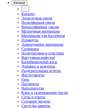
Каталог
Каталог
Эпоксидная смола
Полиэфирная смола
Винилэфирные смолы
Матричные материалы
Материалы для бассейнов
Гелькоуты
Армирующие материалы
Силиконы
Полиуретаны и пластики
Вакуумная инфузия
Калибровочный воск
Добавки и реагенты
Разделительные агенты
Инструменты
Гипс
Пигменты
Наполнители
Клеи и склеивающие пасты
Соты и плиты
Создание модели
Средства защиты