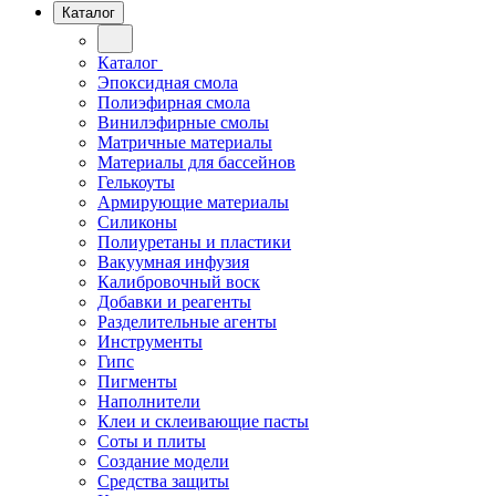
Каталог
Каталог
Эпоксидная смола
Полиэфирная смола
Винилэфирные смолы
Матричные материалы
Материалы для бассейнов
Гелькоуты
Армирующие материалы
Силиконы
Полиуретаны и пластики
Вакуумная инфузия
Калибровочный воск
Добавки и реагенты
Разделительные агенты
Инструменты
Гипс
Пигменты
Наполнители
Клеи и склеивающие пасты
Соты и плиты
Создание модели
Средства защиты