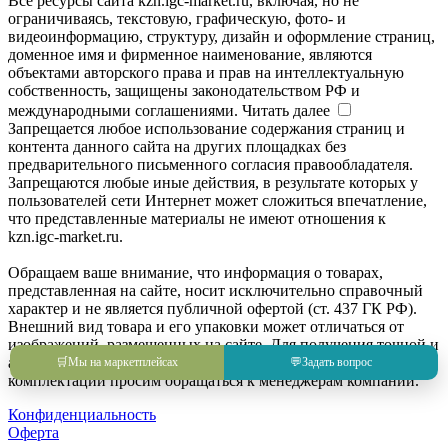
Все ресурсы сайта kzn.igc-market.ru, включая, но не
ограничиваясь, текстовую, графическую, фото- и
видеоинформацию, структуру, дизайн и оформление страниц,
доменное имя и фирменное наименование, являются
объектами авторского права и прав на интеллектуальную
собственность, защищены законодательством РФ и
международными соглашениями.
Читать далее
Запрещается любое использование содержания страниц и
контента данного сайта на других площадках без
предварительного письменного согласия правообладателя.
Запрещаются любые иные действия, в результате которых у
пользователей сети Интернет может сложиться впечатление,
что представленные материалы не имеют отношения к
kzn.igc-market.ru.
Обращаем ваше внимание, что информация о товарах,
представленная на сайте, носит исключительно справочный
характер и не является публичной офертой (ст. 437 ГК РФ).
Внешний вид товара и его упаковки может отличаться от
изображений, размещенных на сайте. Для получения точной и
актуальной информации о товаре, его характеристиках и
🛒
Мы на маркетплейсах
💬
Задать вопрос
комплектации просим обращаться к менеджерам компании.
Конфиденциальность
Оферта