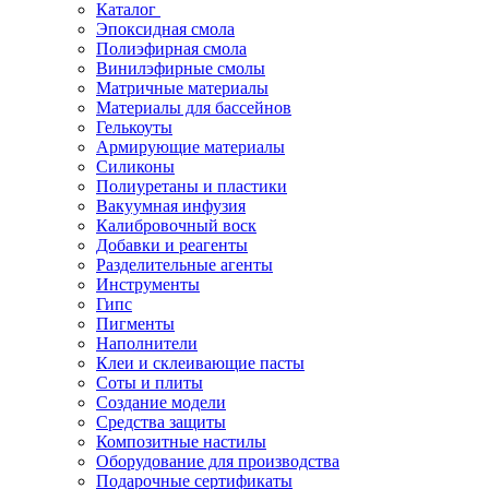
Каталог
Эпоксидная смола
Полиэфирная смола
Винилэфирные смолы
Матричные материалы
Материалы для бассейнов
Гелькоуты
Армирующие материалы
Силиконы
Полиуретаны и пластики
Вакуумная инфузия
Калибровочный воск
Добавки и реагенты
Разделительные агенты
Инструменты
Гипс
Пигменты
Наполнители
Клеи и склеивающие пасты
Соты и плиты
Создание модели
Средства защиты
Композитные настилы
Оборудование для производства
Подарочные сертификаты