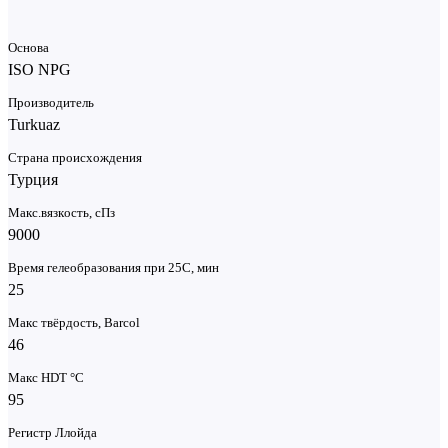
134,2 Кб
Основа
ISO NPG
Производитель
Turkuaz
Страна происхождения
Турция
Макс.вязкoсть, сПз
9000
Время гелеобразования при 25С, мин
25
Макс твёрдость, Barcol
46
Макс HDT °С
95
Регистр Ллойда