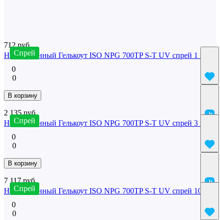
Написать отзыв
Похожие
712 руб.
Спрей
Неокрашенный Гелькоут ISO NPG 700TP S-T UV спрей 1 кг
0
0
В корзину
2 135 руб.
Спрей
Неокрашенный Гелькоут ISO NPG 700TP S-T UV спрей 3 кг
0
0
В корзину
7 117 руб.
Спрей
Неокрашенный Гелькоут ISO NPG 700TP S-T UV спрей 10 кг
0
0