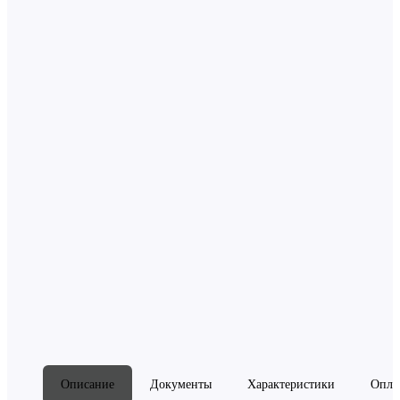
3 558.50 руб. x 1 шт
Неокрашенный Гелькоут ISO NPG 700TP S-T UV спрей 5 кг
М-150 Паста полировальная Oskar`s 0,25 кг
629.50 руб. x 1 шт
Фартук с логотипом "ХСК"
977.50 руб. x 1 шт
5 165.50 руб.
0
Купить набор
Описание
Документы
Характеристики
Опла