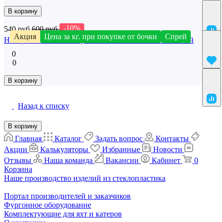
В корзину
-10%
540 руб.
600 руб.
Акция
Цена за кг. при покупке от бочки
Спрей
Неокрашенный Гелькоут ISO NPG 700TP S-T UV спрей
0
0
В корзину
Назад к списку
В корзину
Главная
Каталог
Задать вопрос
Контакты
Акции
Калькуляторы
Избранные
Новости
Отзывы
Наша команда
Вакансии
Кабинет
0
Корзина
Наше производство изделий из стеклопластика
Портал производителей и заказчиков
Фургонное оборудование
Комплектующие для яхт и катеров