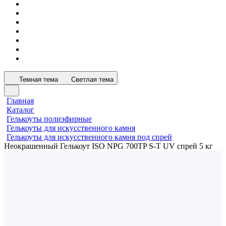
Темная тема
Светлая тема
Главная
Каталог
Гелькоуты полиэфирные
Гелькоуты для искусственного камня
Гелькоуты для искусственного камня под спрей
Неокрашенный Гелькоут ISO NPG 700TP S-T UV спрей 5 кг
Спрей
Неокрашенный Гелькоут ISO
NPG 700TP S-T UV спрей 5 кг