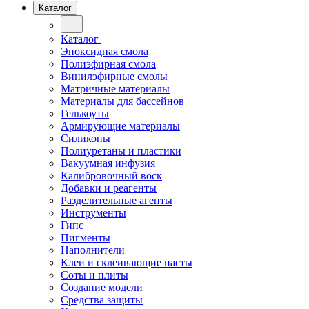
Каталог
Каталог
Эпоксидная смола
Полиэфирная смола
Винилэфирные смолы
Матричные материалы
Материалы для бассейнов
Гелькоуты
Армирующие материалы
Силиконы
Полиуретаны и пластики
Вакуумная инфузия
Калибровочный воск
Добавки и реагенты
Разделительные агенты
Инструменты
Гипс
Пигменты
Наполнители
Клеи и склеивающие пасты
Соты и плиты
Создание модели
Средства защиты