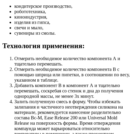
кондитерское производство,
робототехника,
киноиндустрия,
изделия из гипса,
свечи и мыло,
сувениры из смолы.
Технология применения:
Отмерить необходимое количество компонента А и
тщательно перемешать.
Отмерить необходимое количество компонента B с
помощью шприца или пипетки, в соотношении по весу,
указанном в таблице.
Добавить компонент B в компонент А и тщательно
перемешать, соскребая со стенок и дна до получения
однородной массы, не менее 3х минут.
Залить полученную смесь в форму. Чтобы избежать
залипания и частичного неотверждения силикона на
материале, рекомендуется нанесение разделительно
состава Вс-М, Ease Release 200 или Universal Mold
Release на поверхность формы. Время отверждения
компаунда может варьироваться относительно
температуры в помещении, а также процентном