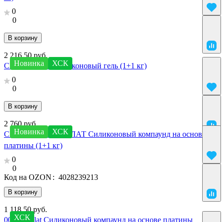
0
0
В корзину
2 216.50 руб.
Новинка
ХСК
СИЛКОГЕЛЬ Силиконовый гель (1+1 кг)
0
0
В корзину
2 760 руб.
Новинка
ХСК
СКВИШ СИЛКОПЛАТ Силиконовый компаунд на основе
платины (1+1 кг)
0
0
Код на OZON
:
4028239213
В корзину
1 118.50 руб.
ХСК
00 SilcoPlat Силиконовый компаунд на основе платины