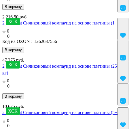
В корзину
2 216.50 руб.
ХСК
2 SilcoPlat Силиконовый компаунд на основе платины (1+1 кг)
0
0
Код на OZON
:
1262037556
В корзину
47 275 руб.
ХСК
2 SilcoPlat Силиконовый компаунд на основе платины (25+25
кг)
0
0
В корзину
10 675 руб.
ХСК
2 SilcoPlat Силиконовый компаунд на основе платины (5+5 кг)
0
0