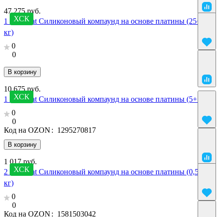
47 275 руб.
ХСК
1 SilcoPlat Силиконовый компаунд на основе платины (25+25
кг)
0
0
В корзину
10 675 руб.
ХСК
1 SilcoPlat Силиконовый компаунд на основе платины (5+5 кг)
0
0
Код на OZON
:
1295270817
В корзину
1 017 руб.
ХСК
2 SilcoPlat Силиконовый компаунд на основе платины (0,5+0,5
кг)
0
0
Код на OZON
:
1581503042