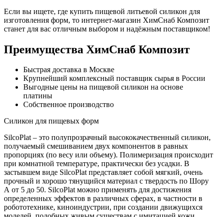
Если вы ищете, где купить пищевой литьевой силикон для
изготовления форм, то интернет-магазин ХимСнаб Композит
станет для вас отличным выбором и надёжным поставщиком!
Преимущества ХимСнаб Композит
Быстрая доставка в Москве
Крупнейший комплексный поставщик сырья в России
Выгодные цены на пищевой силикон на основе
платины
Собственное производство
Силикон для пищевых форм
SilcoPlat – это полупрозрачный высококачественный силикон,
получаемый смешиванием двух компонентов в равных
пропорциях (по весу или объему). Полимеризация происходит
при комнатной температуре, практически без усадки. В
застывшем виде SilcoPlat представляет собой мягкий, очень
прочный и хорошо тянущийся материал с твердость по Шору
А от 5 до 50. SilcoPlat можно применять для достижения
определенных эффектов в различных сферах, в частности в
робототехнике, киноиндустрии, при создании движущихся
моделей, подобных живым существам с имитацией кожи.