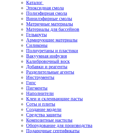
Каталог
Эпоксидная смола
Полиэфирная смола
Винилэфирные смолы
Матричные материалы
Материалы для бассейнов
Гелькоуты
Армирующие материалы
Силиконы
Полиуретаны и пластики
Вакуумная инфузия
Калибровочный воск
Добавки и реагенты
Разделительные агенты
Инструменты
Гипс
Пигменты
Наполнители
Клеи и склеивающие пасты
Соты и плиты
Создание модели
Средства защиты
Композитные настилы
Оборудование для производства
Подарочные сертификаты