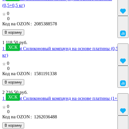
(0,5+0,5 кг)
0
0
Код на OZON
:
2085388578
В корзину
1 118.50 руб.
ХСК
1 SilcoPlat Силиконовый компаунд на основе платины (0,5+0,5
кг)
0
0
Код на OZON
:
1581191338
В корзину
2 216.50 руб.
ХСК
1 SilcoPlat Силиконовый компаунд на основе платины (1+1 кг)
0
0
Код на OZON
:
1262036488
В корзину