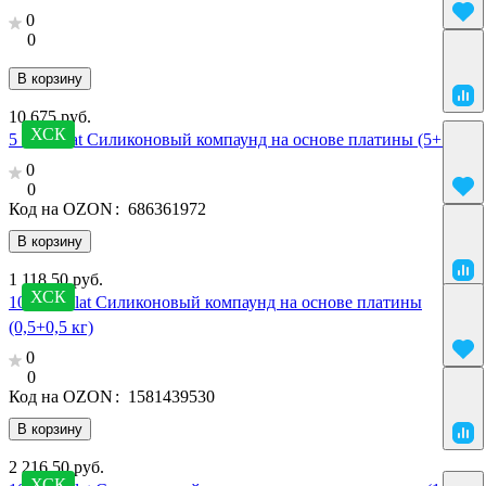
0
0
В корзину
10 675 руб.
ХСК
5 SilcoPlat Силиконовый компаунд на основе платины (5+5 кг)
0
0
Код на OZON
:
686361972
В корзину
1 118.50 руб.
ХСК
10 SilcoPlat Силиконовый компаунд на основе платины
(0,5+0,5 кг)
0
0
Код на OZON
:
1581439530
В корзину
2 216.50 руб.
ХСК