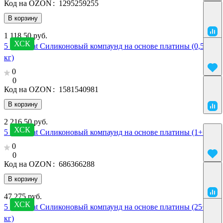
Код на OZON
:
1295259255
В корзину
1 118.50 руб.
ХСК
5 SilcoPlat Силиконовый компаунд на основе платины (0,5+0,5
кг)
0
0
Код на OZON
:
1581540981
В корзину
2 216.50 руб.
ХСК
5 SilcoPlat Силиконовый компаунд на основе платины (1+1 кг)
0
0
Код на OZON
:
686366288
В корзину
47 275 руб.
ХСК
5 SilcoPlat Силиконовый компаунд на основе платины (25+25
кг)