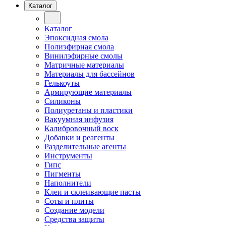
Каталог
Каталог
Эпоксидная смола
Полиэфирная смола
Винилэфирные смолы
Матричные материалы
Материалы для бассейнов
Гелькоуты
Армирующие материалы
Силиконы
Полиуретаны и пластики
Вакуумная инфузия
Калибровочный воск
Добавки и реагенты
Разделительные агенты
Инструменты
Гипс
Пигменты
Наполнители
Клеи и склеивающие пасты
Соты и плиты
Создание модели
Средства защиты