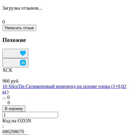
Загрузка отзывов...
0
Написать отзыв
Похожие
ХСК
966 руб.
10 SilcoTin Силиконовый компаунд на основе олова (1+0,02
кг)
0
0
В корзину
Код на OZON
:
686298670