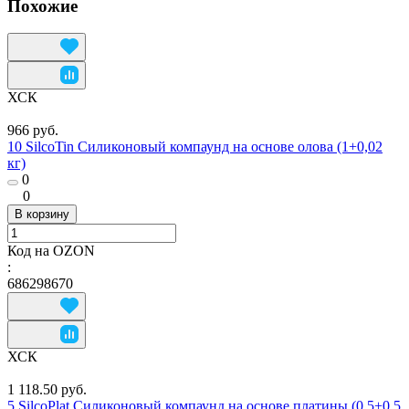
Похожие
ХСК
966 руб.
10 SilcoTin Силиконовый компаунд на основе олова (1+0,02
кг)
0
0
В корзину
Код на OZON
:
686298670
ХСК
1 118.50 руб.
5 SilcoPlat Силиконовый компаунд на основе платины (0,5+0,5