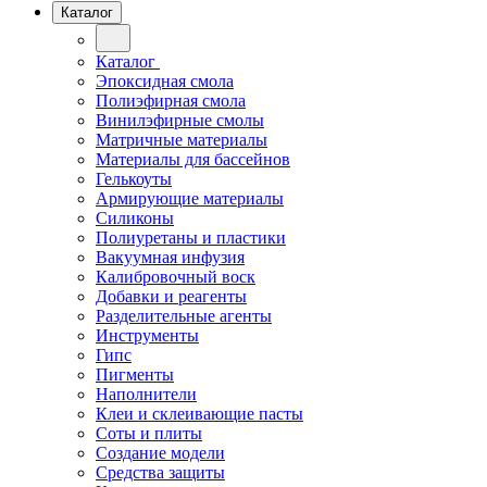
Каталог
Каталог
Эпоксидная смола
Полиэфирная смола
Винилэфирные смолы
Матричные материалы
Материалы для бассейнов
Гелькоуты
Армирующие материалы
Силиконы
Полиуретаны и пластики
Вакуумная инфузия
Калибровочный воск
Добавки и реагенты
Разделительные агенты
Инструменты
Гипс
Пигменты
Наполнители
Клеи и склеивающие пасты
Соты и плиты
Создание модели
Средства защиты