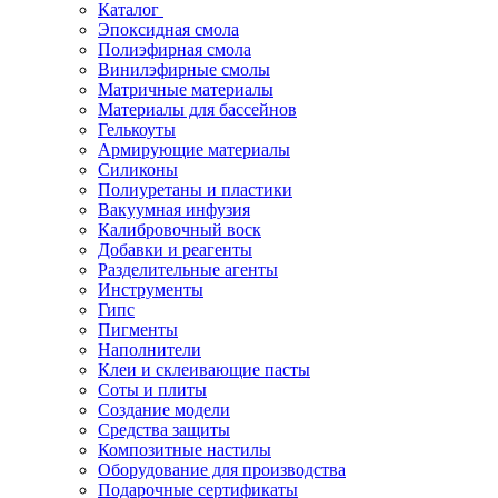
Каталог
Эпоксидная смола
Полиэфирная смола
Винилэфирные смолы
Матричные материалы
Материалы для бассейнов
Гелькоуты
Армирующие материалы
Силиконы
Полиуретаны и пластики
Вакуумная инфузия
Калибровочный воск
Добавки и реагенты
Разделительные агенты
Инструменты
Гипс
Пигменты
Наполнители
Клеи и склеивающие пасты
Соты и плиты
Создание модели
Средства защиты
Композитные настилы
Оборудование для производства
Подарочные сертификаты