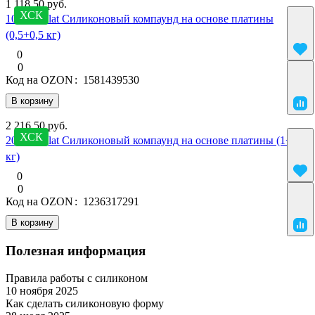
1 118.50 руб.
ХСК
10 SilcoPlat Силиконовый компаунд на основе платины
(0,5+0,5 кг)
0
0
Код на OZON
:
1581439530
В корзину
2 216.50 руб.
ХСК
20 SilcoPlat Силиконовый компаунд на основе платины (1+1
кг)
0
0
Код на OZON
:
1236317291
В корзину
Полезная информация
Правила работы с силиконом
10 ноября 2025
Материалы
Как сделать силиконовую форму