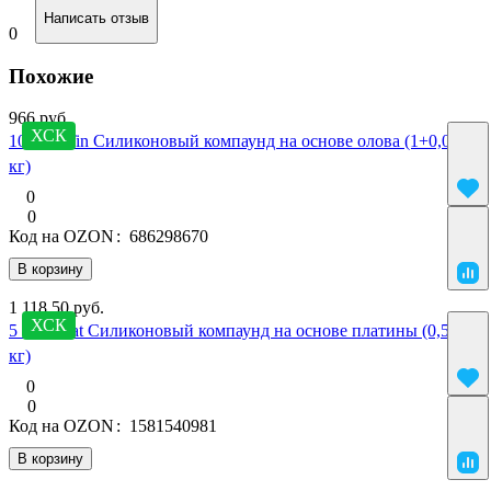
Написать отзыв
0
Похожие
966 руб.
ХСК
10 SilcoTin Силиконовый компаунд на основе олова (1+0,02
кг)
0
0
Код на OZON
:
686298670
В корзину
1 118.50 руб.
ХСК
5 SilcoPlat Силиконовый компаунд на основе платины (0,5+0,5
кг)
0
0
Код на OZON
:
1581540981
В корзину