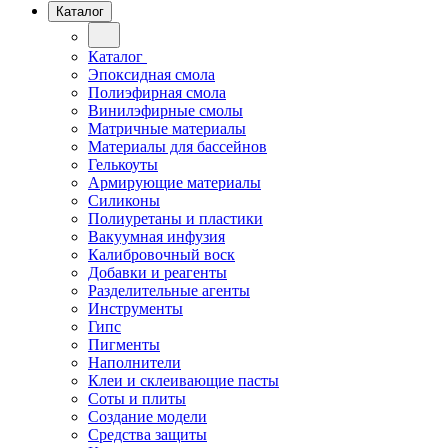
Каталог
Каталог
Эпоксидная смола
Полиэфирная смола
Винилэфирные смолы
Матричные материалы
Материалы для бассейнов
Гелькоуты
Армирующие материалы
Силиконы
Полиуретаны и пластики
Вакуумная инфузия
Калибровочный воск
Добавки и реагенты
Разделительные агенты
Инструменты
Гипс
Пигменты
Наполнители
Клеи и склеивающие пасты
Соты и плиты
Создание модели
Средства защиты