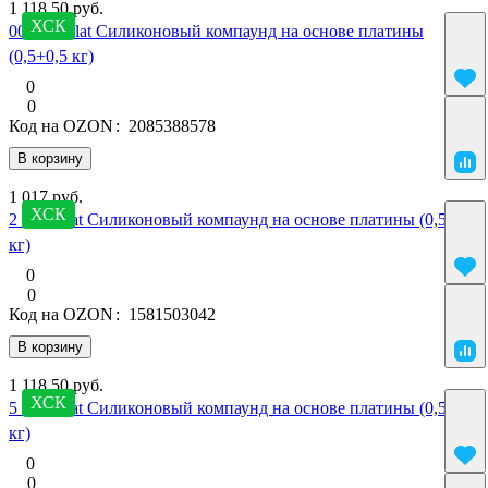
1 118.50 руб.
ХСК
00 SilcoPlat Силиконовый компаунд на основе платины
(0,5+0,5 кг)
0
0
Код на OZON
:
2085388578
В корзину
1 017 руб.
ХСК
2 SilcoPlat Силиконовый компаунд на основе платины (0,5+0,5
кг)
0
0
Код на OZON
:
1581503042
В корзину
1 118.50 руб.
ХСК
5 SilcoPlat Силиконовый компаунд на основе платины (0,5+0,5
кг)
0
0