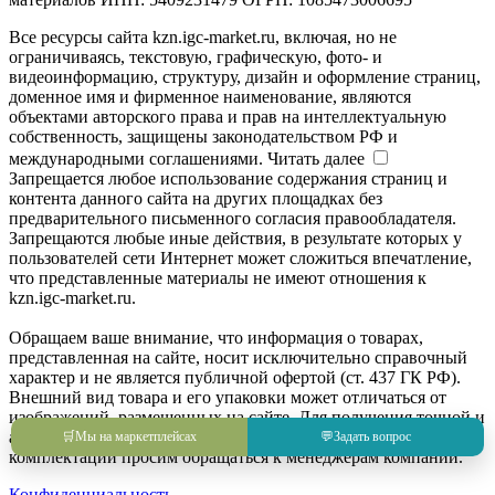
Все ресурсы сайта kzn.igc-market.ru, включая, но не
ограничиваясь, текстовую, графическую, фото- и
видеоинформацию, структуру, дизайн и оформление страниц,
доменное имя и фирменное наименование, являются
объектами авторского права и прав на интеллектуальную
собственность, защищены законодательством РФ и
международными соглашениями.
Читать далее
Запрещается любое использование содержания страниц и
контента данного сайта на других площадках без
предварительного письменного согласия правообладателя.
Запрещаются любые иные действия, в результате которых у
пользователей сети Интернет может сложиться впечатление,
что представленные материалы не имеют отношения к
kzn.igc-market.ru.
Обращаем ваше внимание, что информация о товарах,
представленная на сайте, носит исключительно справочный
характер и не является публичной офертой (ст. 437 ГК РФ).
Внешний вид товара и его упаковки может отличаться от
изображений, размещенных на сайте. Для получения точной и
актуальной информации о товаре, его характеристиках и
🛒
Мы на маркетплейсах
💬
Задать вопрос
комплектации просим обращаться к менеджерам компании.
Конфиденциальность