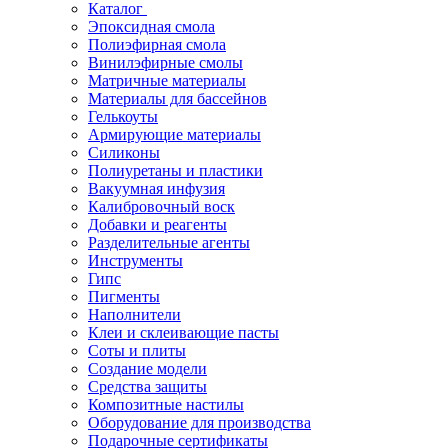
Каталог
Эпоксидная смола
Полиэфирная смола
Винилэфирные смолы
Матричные материалы
Материалы для бассейнов
Гелькоуты
Армирующие материалы
Силиконы
Полиуретаны и пластики
Вакуумная инфузия
Калибровочный воск
Добавки и реагенты
Разделительные агенты
Инструменты
Гипс
Пигменты
Наполнители
Клеи и склеивающие пасты
Соты и плиты
Создание модели
Средства защиты
Композитные настилы
Оборудование для производства
Подарочные сертификаты