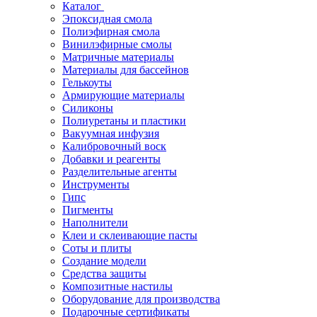
Каталог
Эпоксидная смола
Полиэфирная смола
Винилэфирные смолы
Матричные материалы
Материалы для бассейнов
Гелькоуты
Армирующие материалы
Силиконы
Полиуретаны и пластики
Вакуумная инфузия
Калибровочный воск
Добавки и реагенты
Разделительные агенты
Инструменты
Гипс
Пигменты
Наполнители
Клеи и склеивающие пасты
Соты и плиты
Создание модели
Средства защиты
Композитные настилы
Оборудование для производства
Подарочные сертификаты