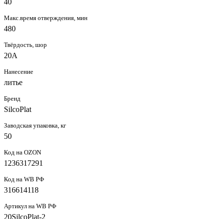
40
Макс.время отверждения, мин
480
Твёрдость, шор
20А
Нанесение
литье
Бренд
SilcoPlat
Заводская упаковка, кг
50
Код на OZON
1236317291
Код на WB РФ
316614118
Артикул на WB РФ
20SilcoPlat-2