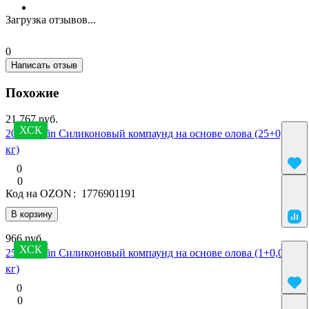
Загрузка отзывов...
0
Написать отзыв
Похожие
21 767 руб.
ХСК
20 SilcoTin Силиконовый компаунд на основе олова (25+0,5
кг)
0
0
Код на OZON
:
1776901191
В корзину
966 руб.
ХСК
25 SilcoTin Силиконовый компаунд на основе олова (1+0,02
кг)
0
0