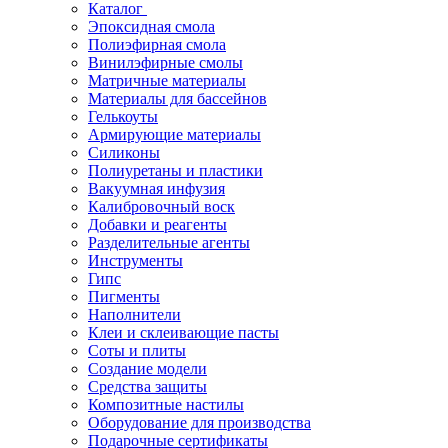
Каталог
Эпоксидная смола
Полиэфирная смола
Винилэфирные смолы
Матричные материалы
Материалы для бассейнов
Гелькоуты
Армирующие материалы
Силиконы
Полиуретаны и пластики
Вакуумная инфузия
Калибровочный воск
Добавки и реагенты
Разделительные агенты
Инструменты
Гипс
Пигменты
Наполнители
Клеи и склеивающие пасты
Соты и плиты
Создание модели
Средства защиты
Композитные настилы
Оборудование для производства
Подарочные сертификаты