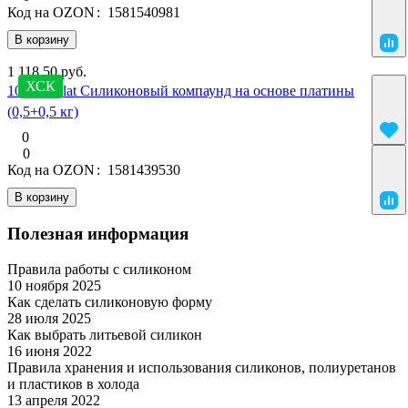
Код на OZON
:
1581540981
В корзину
1 118.50 руб.
ХСК
10 SilcoPlat Силиконовый компаунд на основе платины
(0,5+0,5 кг)
0
0
Код на OZON
:
1581439530
В корзину
Полезная информация
Правила работы с силиконом
10 ноября 2025
Материалы
Как сделать силиконовую форму
28 июля 2025
Матрица и форма
Как выбрать литьевой силикон
16 июня 2022
Матрица и форма
Правила хранения и использования силиконов, полиуретанов
и пластиков в холода
Материалы
13 апреля 2022