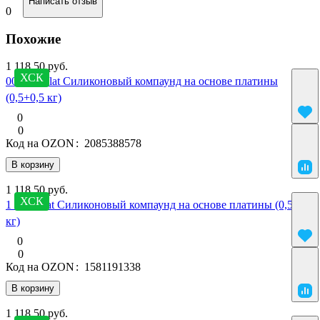
Написать отзыв
0
Похожие
1 118.50 руб.
ХСК
00 SilcoPlat Силиконовый компаунд на основе платины
(0,5+0,5 кг)
0
0
Код на OZON
:
2085388578
В корзину
1 118.50 руб.
ХСК
1 SilcoPlat Силиконовый компаунд на основе платины (0,5+0,5
кг)
0
0
Код на OZON
:
1581191338
В корзину
1 118.50 руб.