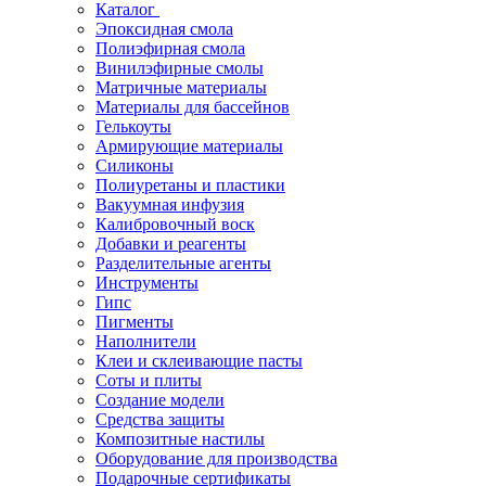
Каталог
Эпоксидная смола
Полиэфирная смола
Винилэфирные смолы
Матричные материалы
Материалы для бассейнов
Гелькоуты
Армирующие материалы
Силиконы
Полиуретаны и пластики
Вакуумная инфузия
Калибровочный воск
Добавки и реагенты
Разделительные агенты
Инструменты
Гипс
Пигменты
Наполнители
Клеи и склеивающие пасты
Соты и плиты
Создание модели
Средства защиты
Композитные настилы
Оборудование для производства
Подарочные сертификаты