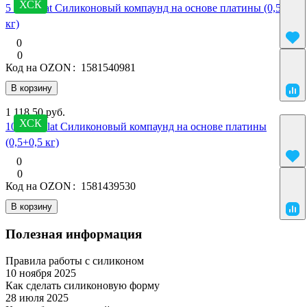
ХСК
5 SilcoPlat Силиконовый компаунд на основе платины (0,5+0,5
кг)
0
0
Код на OZON
:
1581540981
В корзину
1 118.50 руб.
ХСК
10 SilcoPlat Силиконовый компаунд на основе платины
(0,5+0,5 кг)
0
0
Код на OZON
:
1581439530
В корзину
Полезная информация
Правила работы с силиконом
10 ноября 2025
Материалы
Как сделать силиконовую форму
28 июля 2025
Матрица и форма