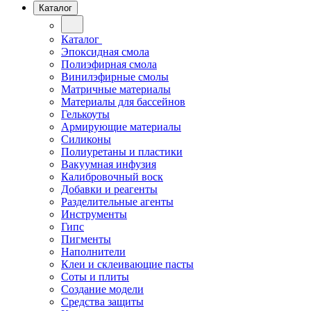
Каталог
Каталог
Эпоксидная смола
Полиэфирная смола
Винилэфирные смолы
Матричные материалы
Материалы для бассейнов
Гелькоуты
Армирующие материалы
Силиконы
Полиуретаны и пластики
Вакуумная инфузия
Калибровочный воск
Добавки и реагенты
Разделительные агенты
Инструменты
Гипс
Пигменты
Наполнители
Клеи и склеивающие пасты
Соты и плиты
Создание модели
Средства защиты