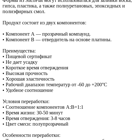
Формы из SilcoPlat могут использоваться для заливки воска,
гипса, пластика, а также полиуретановых, эпоксидных и
полиэфирных смол.
Продукт состоит из двух компонентов:
• Компонент А — прозрачный компаунд.
• Компонент В — отвердитель на основе платины.
Преимущества:
• Пищевой сертификат
• Не дает усадку
• Короткое время отверждения
• Высокая прочность
• Хорошая эластичность
• Рабочий диапазон температур от -60 до +200°С
• Удобное соотношение
Условия переработки:
• Соотношение компонентов А:В=1:1
• Время жизни: 30-50 минут
• Время отверждения: 3-8 часов
• Цвет смеси: полупрозрачный
Особенности переработки: