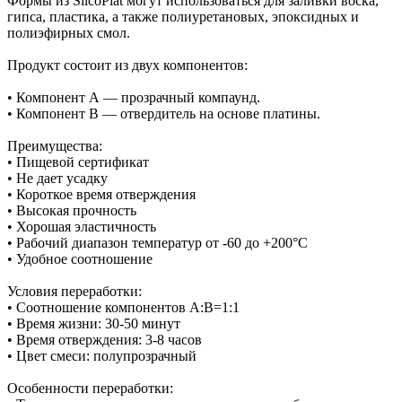
Формы из SilcoPlat могут использоваться для заливки воска,
гипса, пластика, а также полиуретановых, эпоксидных и
полиэфирных смол.
Продукт состоит из двух компонентов:
• Компонент А — прозрачный компаунд.
• Компонент В — отвердитель на основе платины.
Преимущества:
• Пищевой сертификат
• Не дает усадку
• Короткое время отверждения
• Высокая прочность
• Хорошая эластичность
• Рабочий диапазон температур от -60 до +200°С
• Удобное соотношение
Условия переработки:
• Соотношение компонентов А:В=1:1
• Время жизни: 30-50 минут
• Время отверждения: 3-8 часов
• Цвет смеси: полупрозрачный
Особенности переработки: