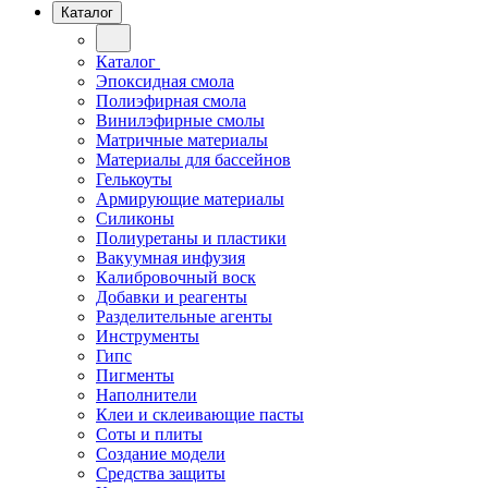
Каталог
Каталог
Эпоксидная смола
Полиэфирная смола
Винилэфирные смолы
Матричные материалы
Материалы для бассейнов
Гелькоуты
Армирующие материалы
Силиконы
Полиуретаны и пластики
Вакуумная инфузия
Калибровочный воск
Добавки и реагенты
Разделительные агенты
Инструменты
Гипс
Пигменты
Наполнители
Клеи и склеивающие пасты
Соты и плиты
Создание модели
Средства защиты