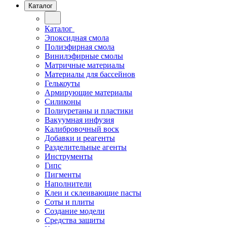
Каталог
Каталог
Эпоксидная смола
Полиэфирная смола
Винилэфирные смолы
Матричные материалы
Материалы для бассейнов
Гелькоуты
Армирующие материалы
Силиконы
Полиуретаны и пластики
Вакуумная инфузия
Калибровочный воск
Добавки и реагенты
Разделительные агенты
Инструменты
Гипс
Пигменты
Наполнители
Клеи и склеивающие пасты
Соты и плиты
Создание модели
Средства защиты