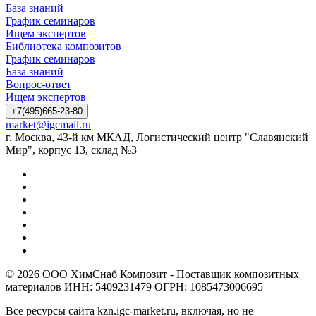
База знаний
График семинаров
Ищем экспертов
Библиотека композитов
График семинаров
База знаний
Вопрос-ответ
Ищем экспертов
+7(495)665-23-80
market@igcmail.ru
г. Москва, 43-й км МКАД, Логистический центр "Славянский
Мир", корпус 13, склад №3
© 2026 ООО ХимСнаб Композит - Поставщик композитных
материалов ИНН: 5409231479 ОГРН: 1085473006695
Все ресурсы сайта kzn.igc-market.ru, включая, но не