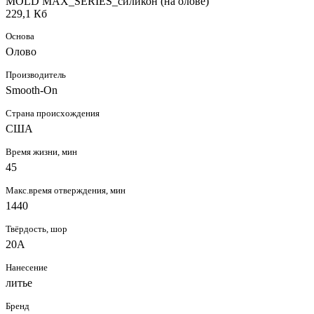
MOLD MAX_SERIES_силикон (на олове)
229,1 Кб
Основа
Олово
Производитель
Smooth-On
Страна происхождения
США
Время жизни, мин
45
Макс.время отверждения, мин
1440
Твёрдость, шор
20А
Нанесение
литье
Бренд