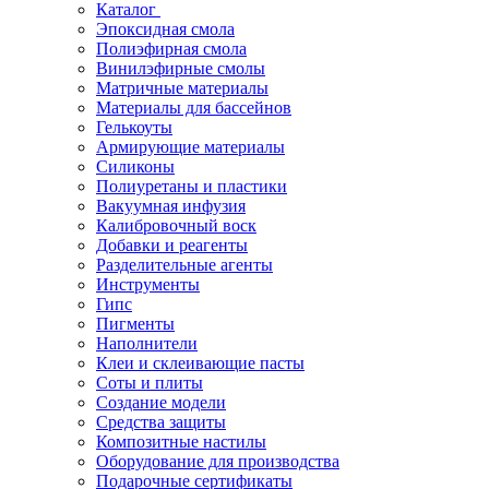
Каталог
Эпоксидная смола
Полиэфирная смола
Винилэфирные смолы
Матричные материалы
Материалы для бассейнов
Гелькоуты
Армирующие материалы
Силиконы
Полиуретаны и пластики
Вакуумная инфузия
Калибровочный воск
Добавки и реагенты
Разделительные агенты
Инструменты
Гипс
Пигменты
Наполнители
Клеи и склеивающие пасты
Соты и плиты
Создание модели
Средства защиты
Композитные настилы
Оборудование для производства
Подарочные сертификаты