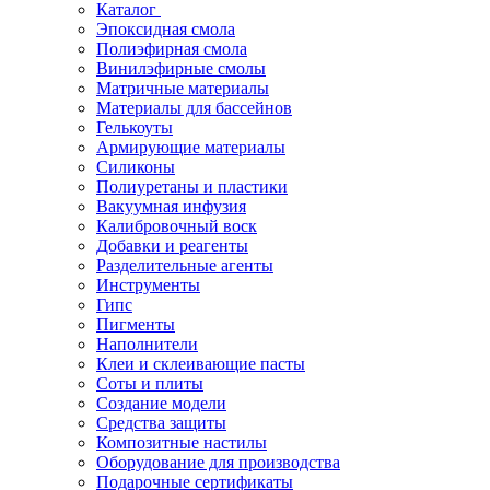
Каталог
Эпоксидная смола
Полиэфирная смола
Винилэфирные смолы
Матричные материалы
Материалы для бассейнов
Гелькоуты
Армирующие материалы
Силиконы
Полиуретаны и пластики
Вакуумная инфузия
Калибровочный воск
Добавки и реагенты
Разделительные агенты
Инструменты
Гипс
Пигменты
Наполнители
Клеи и склеивающие пасты
Соты и плиты
Создание модели
Средства защиты
Композитные настилы
Оборудование для производства
Подарочные сертификаты