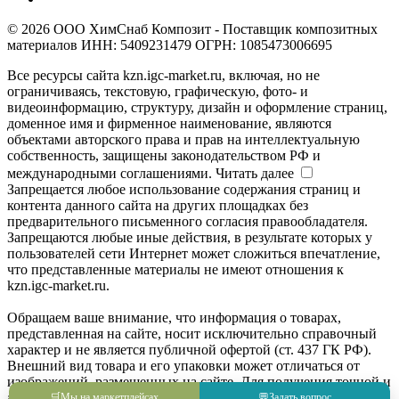
© 2026 ООО ХимСнаб Композит - Поставщик композитных
материалов ИНН: 5409231479 ОГРН: 1085473006695
Все ресурсы сайта kzn.igc-market.ru, включая, но не
ограничиваясь, текстовую, графическую, фото- и
видеоинформацию, структуру, дизайн и оформление страниц,
доменное имя и фирменное наименование, являются
объектами авторского права и прав на интеллектуальную
собственность, защищены законодательством РФ и
международными соглашениями.
Читать далее
Запрещается любое использование содержания страниц и
контента данного сайта на других площадках без
предварительного письменного согласия правообладателя.
Запрещаются любые иные действия, в результате которых у
пользователей сети Интернет может сложиться впечатление,
что представленные материалы не имеют отношения к
kzn.igc-market.ru.
Обращаем ваше внимание, что информация о товарах,
представленная на сайте, носит исключительно справочный
характер и не является публичной офертой (ст. 437 ГК РФ).
Внешний вид товара и его упаковки может отличаться от
изображений, размещенных на сайте. Для получения точной и
актуальной информации о товаре, его характеристиках и
🛒
Мы на маркетплейсах
💬
Задать вопрос