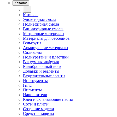
Каталог
Каталог
Эпоксидная смола
Полиэфирная смола
Винилэфирные смолы
Матричные материалы
Материалы для бассейнов
Гелькоуты
Армирующие материалы
Силиконы
Полиуретаны и пластики
Вакуумная инфузия
Калибровочный воск
Добавки и реагенты
Разделительные агенты
Инструменты
Гипс
Пигменты
Наполнители
Клеи и склеивающие пасты
Соты и плиты
Создание модели
Средства защиты