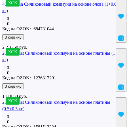
ХСК
40 SilcoTin Силиконовый компаунд на основе олова (1+0,02
кг)
0
0
Код на OZON
:
684731044
В корзину
2 216.50 руб.
ХСК
20 SilcoPlat Силиконовый компаунд на основе платины (1+1
кг)
0
0
Код на OZON
:
1236317291
В корзину
1 118.50 руб.
ХСК
25 SilcoPlat Силиконовый компаунд на основе платины
(0,5+0,5 кг)
0
0
Код на OZON
:
1581513224