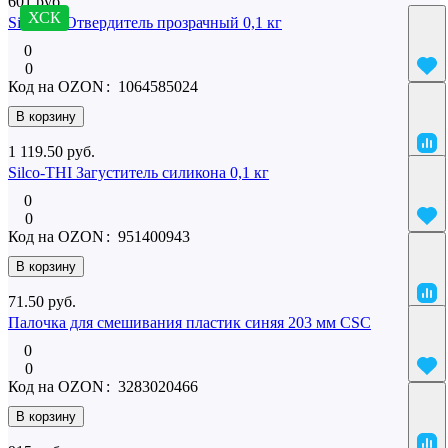
601 руб.
ХСК
SilcoTin Отвердитель прозрачный 0,1 кг
0
0
Код на OZON
:
1064585024
В корзину
1 119.50 руб.
Silco-THI Загуститель силикона 0,1 кг
0
0
Код на OZON
:
951400943
В корзину
71.50 руб.
Палочка для смешивания пластик синяя 203 мм CSC
0
0
Код на OZON
:
3283020466
В корзину