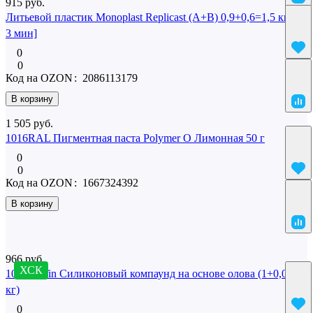
915 руб.
Литьевой пластик Monoplast Replicast (А+В) 0,9+0,6=1,5 кг [2-
3 мин]
0
0
Код на OZON
:
2086113179
В корзину
1 505 руб.
1016RAL Пигментная паста Polymer O Лимонная 50 г
0
0
Код на OZON
:
1667324392
В корзину
Похожие
966 руб.
ХСК
10 SilcoTin Силиконовый компаунд на основе олова (1+0,02
кг)
0