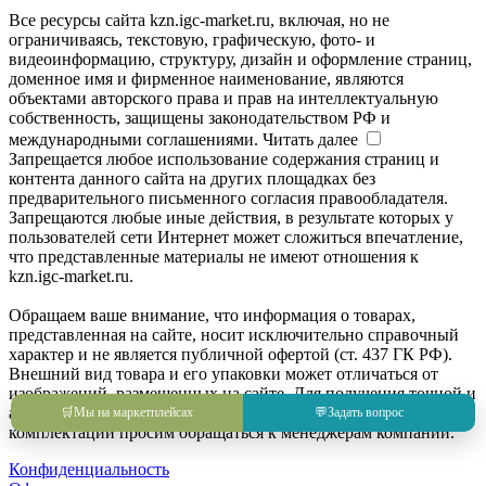
Все ресурсы сайта kzn.igc-market.ru, включая, но не
ограничиваясь, текстовую, графическую, фото- и
видеоинформацию, структуру, дизайн и оформление страниц,
доменное имя и фирменное наименование, являются
объектами авторского права и прав на интеллектуальную
собственность, защищены законодательством РФ и
международными соглашениями.
Читать далее
Запрещается любое использование содержания страниц и
контента данного сайта на других площадках без
предварительного письменного согласия правообладателя.
Запрещаются любые иные действия, в результате которых у
пользователей сети Интернет может сложиться впечатление,
что представленные материалы не имеют отношения к
kzn.igc-market.ru.
Обращаем ваше внимание, что информация о товарах,
представленная на сайте, носит исключительно справочный
характер и не является публичной офертой (ст. 437 ГК РФ).
Внешний вид товара и его упаковки может отличаться от
изображений, размещенных на сайте. Для получения точной и
актуальной информации о товаре, его характеристиках и
🛒
Мы на маркетплейсах
💬
Задать вопрос
комплектации просим обращаться к менеджерам компании.
Конфиденциальность