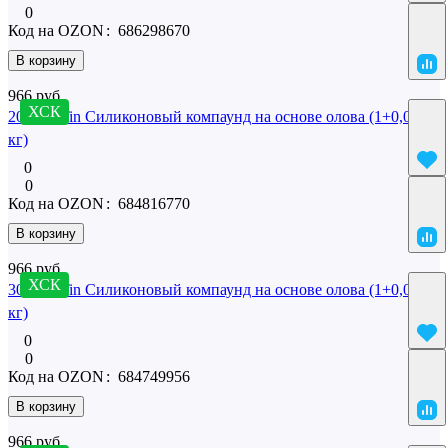
0
Код на OZON
:
686298670
В корзину
966 руб.
ХСК
20 SilcoTin Силиконовый компаунд на основе олова (1+0,02
кг)
0
0
Код на OZON
:
684816770
В корзину
966 руб.
ХСК
30 SilcoTin Силиконовый компаунд на основе олова (1+0,02
кг)
0
0
Код на OZON
:
684749956
В корзину
966 руб.