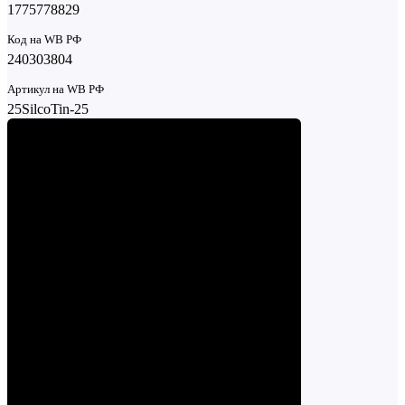
1775778829
Код на WB РФ
240303804
Артикул на WB РФ
25SilcoTin-25