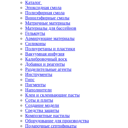
Каталог
Эпоксидная смола
Полиэфирная смола
Винилэфирные смолы
Матричные материалы
Материалы для бассейнов
Гелькоуты
Армирующие материалы
Силиконы
Полиуретаны и пластики
Вакуумная инфузия
Калибровочный воск
Добавки и реагенты
Разделительные агенты
Инструменты
Гипс
Пигменты
Наполнители
Клеи и склеивающие пасты
Соты и плиты
Создание модели
Средства защиты
Композитные настилы
Оборудование для производства
Подарочные сертификаты