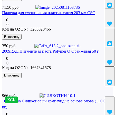
71.50 руб.
Палочка для смешивания пластик синяя 203 мм CSC
0
0
Код на OZON
:
3283020466
В корзину
350 руб.
2009RAL Пигментная паста Polymer O Оранжевая 50 г
0
0
Код на OZON
:
1667341578
В корзину
Похожие
966 руб.
ХСК
10 SilcoTin Силиконовый компаунд на основе олова (1+0,02
кг)
0