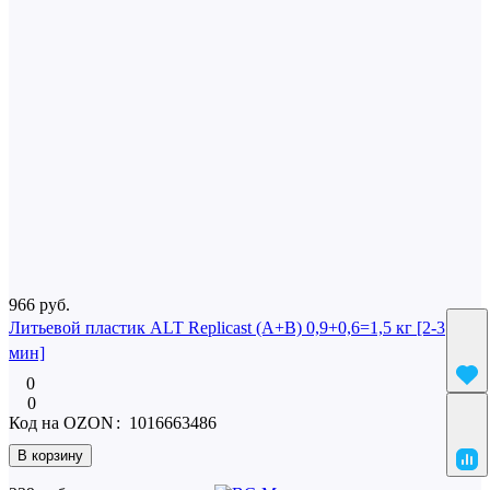
Юридические лица, заказывающие доставку транспортной
компанией, обязаны предоставить компании "ХимСнаб
Композит" доверительное письмо о передаче груза.
Пример
письма
Загрузка отзывов...
0
Написать отзыв
Покупают вместе
966 руб.
Литьевой пластик ALT Replicast (А+В) 0,9+0,6=1,5 кг [2-3
мин]
0
0
Код на OZON
:
1016663486
В корзину