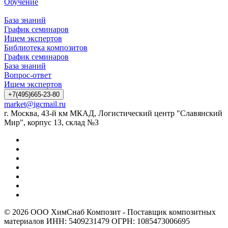
Обучение
База знаний
График семинаров
Ищем экспертов
Библиотека композитов
График семинаров
База знаний
Вопрос-ответ
Ищем экспертов
+7(495)665-23-80
market@igcmail.ru
г. Москва, 43-й км МКАД, Логистический центр "Славянский
Мир", корпус 13, склад №3
© 2026 ООО ХимСнаб Композит - Поставщик композитных
материалов ИНН: 5409231479 ОГРН: 1085473006695