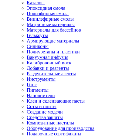
Каталог
Эпоксидная смола
Полиэфирная смола
Винилэфирные смолы
Матричные материалы
Материалы для бассейнов
Гелькоуты
Армирующие материалы
Силиконы
Полиуретаны и пластики
Вакуумная инфузия
Калибровочный воск
Добавки и реагенты
Разделительные агенты
Инструменты
Гипс
Пигменты
Наполнители
Клеи и склеивающие пасты
Соты и плиты
Создание модели
Средства защиты
Композитные настилы
Оборудование для производства
Подарочные сертификаты