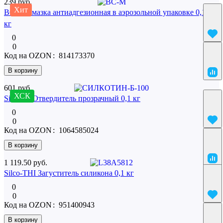
239 руб.
Хит
ВС-М Смазка антиадгезионная в аэрозольной упаковке 0,180
кг
0
0
Код на OZON
:
814173370
В корзину
601 руб.
ХСК
SilcoTin Отвердитель прозрачный 0,1 кг
0
0
Код на OZON
:
1064585024
В корзину
1 119.50 руб.
Silco-THI Загуститель силикона 0,1 кг
0
0
Код на OZON
:
951400943
В корзину