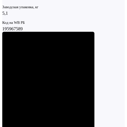
Заводская упаковка, кг
5,1
Код на WB РБ
195967589