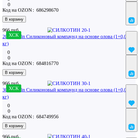
0
Код на OZON
:
686298670
В корзину
966 руб.
ХСК
20 SilcoTin Силиконовый компаунд на основе олова (1+0,02
кг)
0
0
Код на OZON
:
684816770
В корзину
966 руб.
ХСК
30 SilcoTin Силиконовый компаунд на основе олова (1+0,02
кг)
0
0
Код на OZON
:
684749956
В корзину
966 руб.