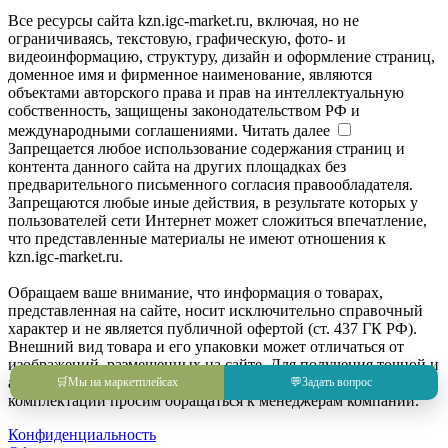
Все ресурсы сайта kzn.igc-market.ru, включая, но не
ограничиваясь, текстовую, графическую, фото- и
видеоинформацию, структуру, дизайн и оформление страниц,
доменное имя и фирменное наименование, являются
объектами авторского права и прав на интеллектуальную
собственность, защищены законодательством РФ и
международными соглашениями.
Читать далее
Запрещается любое использование содержания страниц и
контента данного сайта на других площадках без
предварительного письменного согласия правообладателя.
Запрещаются любые иные действия, в результате которых у
пользователей сети Интернет может сложиться впечатление,
что представленные материалы не имеют отношения к
kzn.igc-market.ru.
Обращаем ваше внимание, что информация о товарах,
представленная на сайте, носит исключительно справочный
характер и не является публичной офертой (ст. 437 ГК РФ).
Внешний вид товара и его упаковки может отличаться от
изображений, размещенных на сайте. Для получения точной и
актуальной информации о товаре, его характеристиках и
🛒
Мы на маркетплейсах
💬
Задать вопрос
комплектации просим обращаться к менеджерам компании.
Конфиденциальность