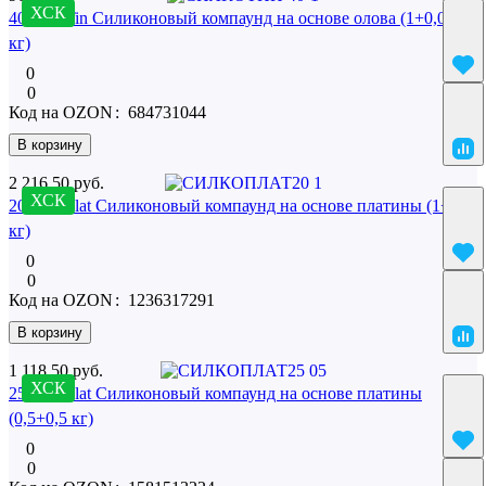
ХСК
40 SilcoTin Силиконовый компаунд на основе олова (1+0,02
кг)
0
0
Код на OZON
:
684731044
В корзину
2 216.50 руб.
ХСК
20 SilcoPlat Силиконовый компаунд на основе платины (1+1
кг)
0
0
Код на OZON
:
1236317291
В корзину
1 118.50 руб.
ХСК
25 SilcoPlat Силиконовый компаунд на основе платины
(0,5+0,5 кг)
0
0