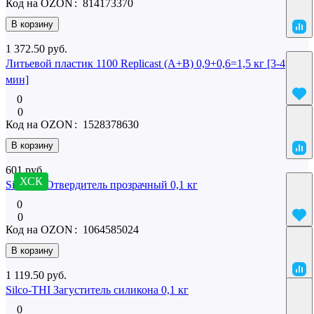
Код на OZON
:
814173370
В корзину
1 372.50 руб.
Литьевой пластик 1100 Replicast (А+В) 0,9+0,6=1,5 кг [3-4
мин]
0
0
Код на OZON
:
1528378630
В корзину
601 руб.
ХСК
SilcoTin Отвердитель прозрачный 0,1 кг
0
0
Код на OZON
:
1064585024
В корзину
1 119.50 руб.
Silco-THI Загуститель силикона 0,1 кг
0