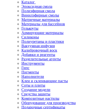
Каталог
Эпоксидная смола
Полиэфирная смола
Винилэфирные смолы
Матричные материалы
Материалы для бассейнов
Гелькоуты
Армирующие материалы
Силиконы
Полиуретаны и пластики
Вакуумная инфузия
Калибровочный воск
Добавки и реагенты
Разделительные агенты
Инструменты
Гипс
Пигменты
Наполнители
Клеи и склеивающие пасты
Соты и плиты
Создание модели
Средства защиты
Композитные настилы
Оборудование для производства
Подарочные сертификаты