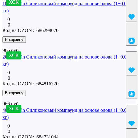
ХСК
10 SilcoTin Силиконовый компаунд на основе олова (1+0,02
кг)
0
0
Код на OZON
:
686298670
В корзину
966 руб.
ХСК
20 SilcoTin Силиконовый компаунд на основе олова (1+0,02
кг)
0
0
Код на OZON
:
684816770
В корзину
966 руб.
ХСК
40 SilcoTin Силиконовый компаунд на основе олова (1+0,02
кг)
0
0
Код на OZON
:
684731044