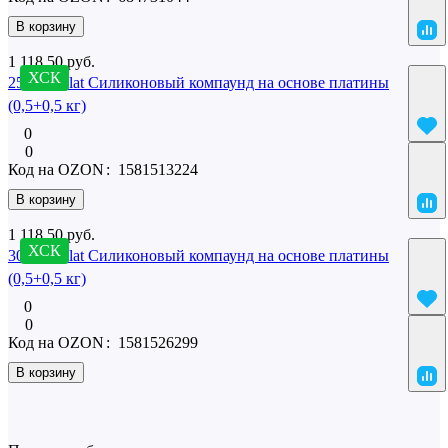
В корзину
1 118.50 руб.
ХСК
25 SilcoPlat Силиконовый компаунд на основе платины
(0,5+0,5 кг)
0
0
Код на OZON
:
1581513224
В корзину
1 118.50 руб.
ХСК
30 SilcoPlat Силиконовый компаунд на основе платины
(0,5+0,5 кг)
0
0
Код на OZON
:
1581526299
В корзину
Полезная информация