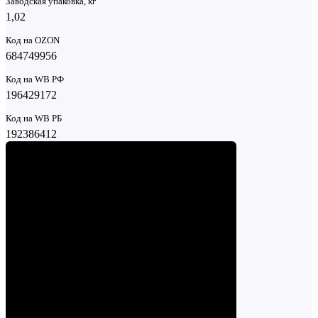
Заводская упаковка, кг
1,02
Код на OZON
684749956
Код на WB РФ
196429172
Код на WB РБ
192386412