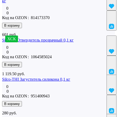
кг
0
0
Код на OZON
:
814173370
В корзину
601 руб.
ХСК
SilcoTin Отвердитель прозрачный 0,1 кг
0
0
Код на OZON
:
1064585024
В корзину
1 119.50 руб.
Silco-THI Загуститель силикона 0,1 кг
0
0
Код на OZON
:
951400943
В корзину
280 руб.