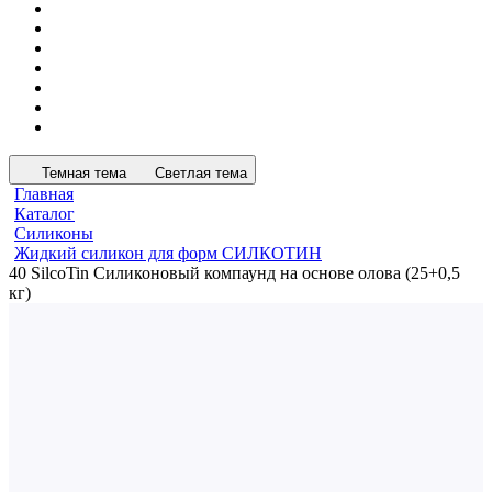
Темная тема
Светлая тема
Главная
Каталог
Силиконы
Жидкий силикон для форм СИЛКОТИН
40 SilcoTin Силиконовый компаунд на основе олова (25+0,5
кг)
Акция
ХСК
40 SilcoTin Силиконовый
компаунд на основе олова
(25+0,5 кг)