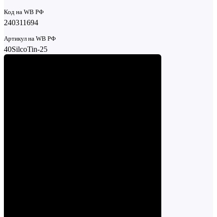
Код на WB РФ
240311694
Артикул на WB РФ
40SilcoTin-25