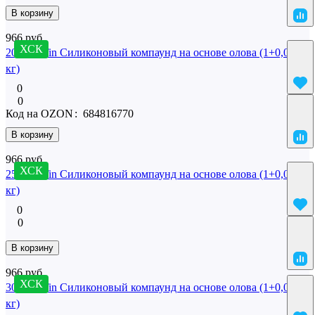
В корзину
966 руб.
ХСК
20 SilcoTin Силиконовый компаунд на основе олова (1+0,02
кг)
0
0
Код на OZON
:
684816770
В корзину
966 руб.
ХСК
25 SilcoTin Силиконовый компаунд на основе олова (1+0,02
кг)
0
0
В корзину
966 руб.
ХСК
30 SilcoTin Силиконовый компаунд на основе олова (1+0,02
кг)