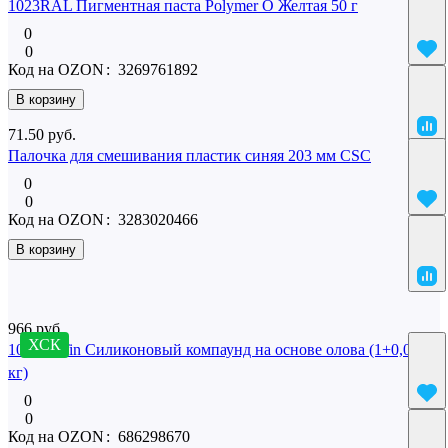
1023RAL Пигментная паста Polymer O Желтая 50 г
0
0
Код на OZON
:
3269761892
В корзину
71.50 руб.
Палочка для смешивания пластик синяя 203 мм CSC
0
0
Код на OZON
:
3283020466
В корзину
Похожие
966 руб.
ХСК
10 SilcoTin Силиконовый компаунд на основе олова (1+0,02
кг)
0
0
Код на OZON
:
686298670