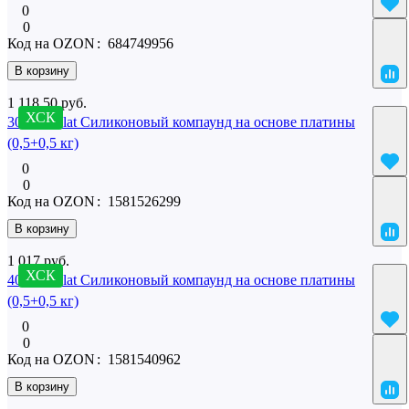
0
0
Код на OZON
:
684749956
В корзину
1 118.50 руб.
ХСК
30 SilcoPlat Силиконовый компаунд на основе платины
(0,5+0,5 кг)
0
0
Код на OZON
:
1581526299
В корзину
1 017 руб.
ХСК
40 SilcoPlat Силиконовый компаунд на основе платины
(0,5+0,5 кг)
0
0
Код на OZON
:
1581540962
В корзину