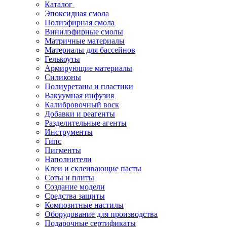
Каталог
Эпоксидная смола
Полиэфирная смола
Винилэфирные смолы
Матричные материалы
Материалы для бассейнов
Гелькоуты
Армирующие материалы
Силиконы
Полиуретаны и пластики
Вакуумная инфузия
Калибровочный воск
Добавки и реагенты
Разделительные агенты
Инструменты
Гипс
Пигменты
Наполнители
Клеи и склеивающие пасты
Соты и плиты
Создание модели
Средства защиты
Композитные настилы
Оборудование для производства
Подарочные сертификаты