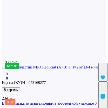
Юридические лица, заказывающие доставку транспортной
компанией, обязаны предоставить компании "ХимСнаб
Композит" доверительное письмо о передаче груза.
Пример
письма
Загрузка отзывов...
Написать отзыв
0
Покупают вместе
1 830 руб.
Белый
Литьевой пластик NEO Replicast (А+В) 1+1=2 кг [3-4 мин]
0
0
Код на OZON
:
953169277
В корзину
239 руб.
Хит
ВС-М Смазка антиадгезионная в аэрозольной упаковке 0,180