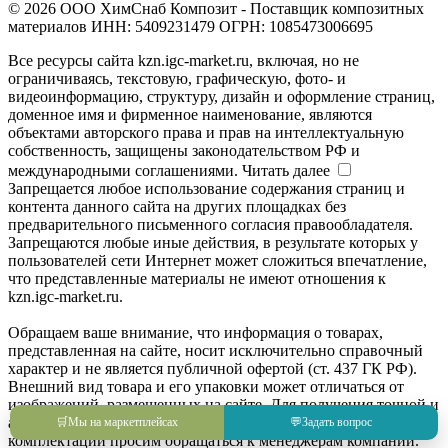
© 2026 ООО ХимСнаб Композит - Поставщик композитных
материалов ИНН: 5409231479 ОГРН: 1085473006695
Все ресурсы сайта kzn.igc-market.ru, включая, но не
ограничиваясь, текстовую, графическую, фото- и
видеоинформацию, структуру, дизайн и оформление страниц,
доменное имя и фирменное наименование, являются
объектами авторского права и прав на интеллектуальную
собственность, защищены законодательством РФ и
международными соглашениями.
Читать далее
Запрещается любое использование содержания страниц и
контента данного сайта на других площадках без
предварительного письменного согласия правообладателя.
Запрещаются любые иные действия, в результате которых у
пользователей сети Интернет может сложиться впечатление,
что представленные материалы не имеют отношения к
kzn.igc-market.ru.
Обращаем ваше внимание, что информация о товарах,
представленная на сайте, носит исключительно справочный
характер и не является публичной офертой (ст. 437 ГК РФ).
Внешний вид товара и его упаковки может отличаться от
изображений, размещенных на сайте. Для получения точной и
актуальной информации о товаре, его характеристиках и
🛒
Мы на маркетплейсах
💬
Задать вопрос
комплектации просим обращаться к менеджерам компании.