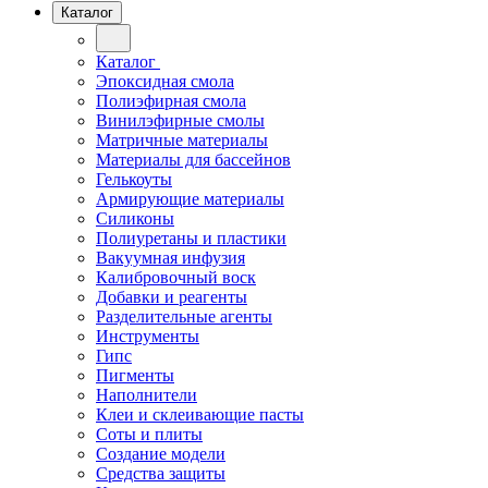
Каталог
Каталог
Эпоксидная смола
Полиэфирная смола
Винилэфирные смолы
Матричные материалы
Материалы для бассейнов
Гелькоуты
Армирующие материалы
Силиконы
Полиуретаны и пластики
Вакуумная инфузия
Калибровочный воск
Добавки и реагенты
Разделительные агенты
Инструменты
Гипс
Пигменты
Наполнители
Клеи и склеивающие пасты
Соты и плиты
Создание модели
Средства защиты