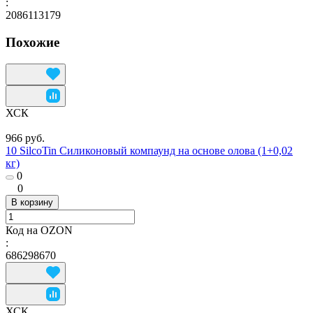
:
2086113179
Похожие
ХСК
966 руб.
10 SilcoTin Силиконовый компаунд на основе олова (1+0,02
кг)
0
0
В корзину
Код на OZON
:
686298670
ХСК