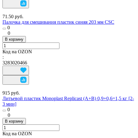
71.50 руб.
Палочка для смешивания пластик синяя 203 мм CSC
0
0
В корзину
Код на OZON
:
3283020466
915 руб.
Литьевой пластик Monoplast Replicast (А+В) 0,9+0,6=1,5 кг [2-
3 мин]
0
0
В корзину
Код на OZON