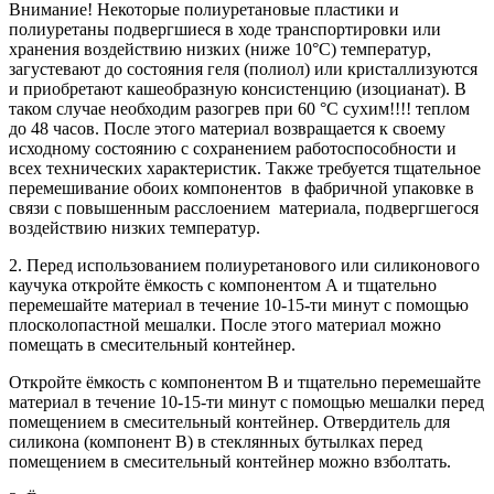
Внимание! Некоторые полиуретановые пластики и
полиуретаны подвергшиеся в ходе транспортировки или
хранения воздействию низких (ниже 10°C) температур,
загустевают до состояния геля (полиол) или кристаллизуются
и приобретают кашеобразную консистенцию (изоцианат). В
таком случае необходим разогрев при 60 °C сухим!!!! теплом
до 48 часов. После этого материал возвращается к своему
исходному состоянию с сохранением работоспособности и
всех технических характеристик. Также требуется тщательное
перемешивание обоих компонентов в фабричной упаковке в
связи с повышенным расслоением материала, подвергшегося
воздействию низких температур.
2. Перед использованием полиуретанового или силиконового
каучука откройте ёмкость с компонентом А и тщательно
перемешайте материал в течение 10-15-ти минут с помощью
плосколопастной мешалки. После этого материал можно
помещать в смесительный контейнер.
Откройте ёмкость с компонентом B и тщательно перемешайте
материал в течение 10-15-ти минут с помощью мешалки перед
помещением в смесительный контейнер. Отвердитель для
силикона (компонент B) в стеклянных бутылках перед
помещением в смесительный контейнер можно взболтать.