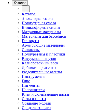
Каталог
Каталог
Эпоксидная смола
Полиэфирная смола
Винилэфирные смолы
Матричные материалы
Материалы для бассейнов
Гелькоуты
Армирующие материалы
Силиконы
Полиуретаны и пластики
Вакуумная инфузия
Калибровочный воск
Добавки и реагенты
Разделительные агенты
Инструменты
Гипс
Пигменты
Наполнители
Клеи и склеивающие пасты
Соты и плиты
Создание модели
Средства защиты