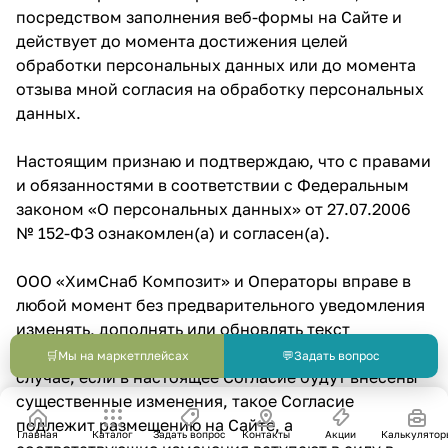
посредством заполнения веб-формы на Сайте и
действует до момента достижения целей
обработки персональных данных или до момента
отзыва мной согласия на обработку персональных
данных.
Настоящим признаю и подтверждаю, что с правами
и обязанностями в соответствии с Федеральным
законом «О персональных данных» от 27.07.2006
№ 152-ФЗ ознакомлен(а) и согласен(а).
ООО «ХимСнаб Композит» и Операторы вправе в
любой момент без предварительного уведомления
изменять, дополнять или обновлять текст
настоящего Согласия в той или иной части. В том
🛒
Мы на маркетплейсах
💬
Задать вопрос
случае, если в настоящее Согласие будут внесены
существенные изменения, такое Согласие
подлежит размещению на Сайте, а
Главная
Каталог
Задать вопрос
Контакты
Акции
Калькулятор