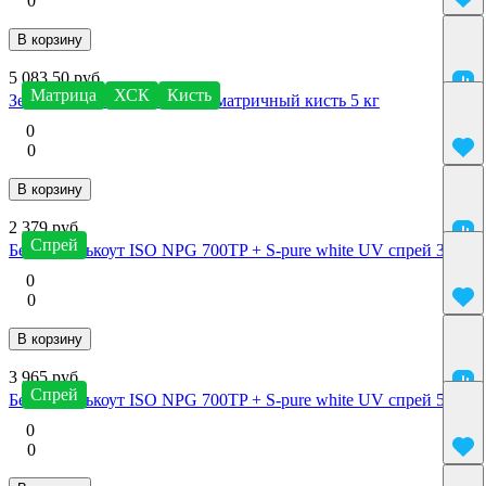
0
В корзину
5 083.50 руб.
Матрица
ХСК
Кисть
Зеленый Гелькоут VE 272B матричный кисть 5 кг
0
0
В корзину
2 379 руб.
Спрей
Белый Гелькоут ISO NPG 700TP + S-pure white UV спрей 3 кг
0
0
В корзину
3 965 руб.
Спрей
Белый Гелькоут ISO NPG 700TP + S-pure white UV спрей 5 кг
0
0