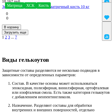
10 167 руб.
Матрица
ХСК
Кисть
Зеленый Гелькоут VE 272B матричный кисть 10 кг
0
0
В корзину
Загрузить еще
1
2
3
...
7
Виды гелькоутов
Защитные составы разделяются не несколько подвидов в
зависимости от определенных параметров:
Состав. В качестве основы может использоваться
эпоксидная, полиэфирная, винилэфирная, ортофталевая
или изофталевая смола. Есть также категория гелькоутов
с добавлением неопентингликоля.
Назначение. Разделяют составы для обработки
внутренних и внешних поверхностей, отдельно