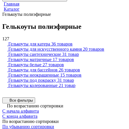
Главная
Каталог
Гелькоуты полиэфирные
Гелькоуты полиэфирные
127
Гелькоуты для катера
36 товаров
Гелькоуты для искусственного камня
20 товаров
Гелькоуты сантехнические
31 товар
Гелькоуты матричные
17 товаров
Гелькоуты белые
27 товаров
Гелькоуты для бассейнов
26 товаров
Гелькоуты неокрашенные
15 товаров
Гелькоуты под покраску
31 товар
Гелькоуты колерованные
21 товар
Все фильтры
По возрастанию сортировки
С начала алфавита
С конца алфавита
По возрастанию сортировки
По убыванию сортировки