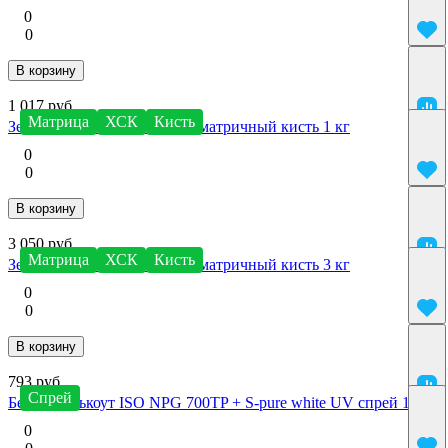
0
0
В корзину
1 017 руб.
Матрица
ХСК
Кисть
Зеленый Гелькоут VE 272B матричный кисть 1 кг
0
0
В корзину
3 050 руб.
Матрица
ХСК
Кисть
Зеленый Гелькоут VE 272B матричный кисть 3 кг
0
0
В корзину
793 руб.
Спрей
Белый Гелькоут ISO NPG 700TP + S-pure white UV спрей 1 кг
0