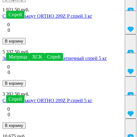
1 921.50 руб.
Спрей
Серый Гелькоут ORTHO 209Z P спрей 3 кг
0
0
В корзину
5 337.50 руб.
Матрица
ХСК
Спрей
Зеленый Гелькоут VE 272S матричный спрей 5 кг
0
0
В корзину
3 202.50 руб.
Спрей
Серый Гелькоут ORTHO 209Z P спрей 5 кг
0
0
В корзину
10 675 руб.