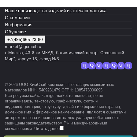
Наше производство изделий из стеклопластика
О компании
Информация
Обучение
+7(495)665-23-80
market@igcmail.ru
г. Москва, 43-й км МКАД, Логистический центр "Славянский
Мир", корпус 13, склад №3
© 2026 ООО ХимСнаб Композит - Поставщик композитных
материалов ИНН: 5409231479 ОГРН: 1085473006695
Все ресурсы сайта kzn.igc-market.ru, включая, но не
ограничиваясь, текстовую, графическую, фото- и
видеоинформацию, структуру, дизайн и оформление страниц,
доменное имя и фирменное наименование, являются объектами
авторского права и прав на интеллектуальную собственность,
защищены законодательством РФ и международными
соглашениями.
Читать далее