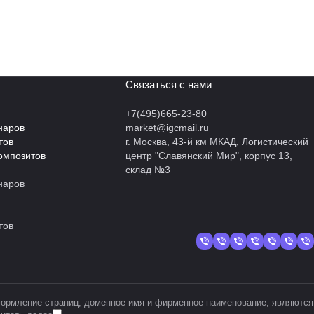
Связаться с нами
+7(495)665-23-80
наров
market@igcmail.ru
тов
г. Москва, 43-й км МКАД, Логистический
омпозитов
центр "Славянский Мир", корпус 13,
склад №3
наров
тов
 оформление страниц, доменное имя и фирменное наименование, являются