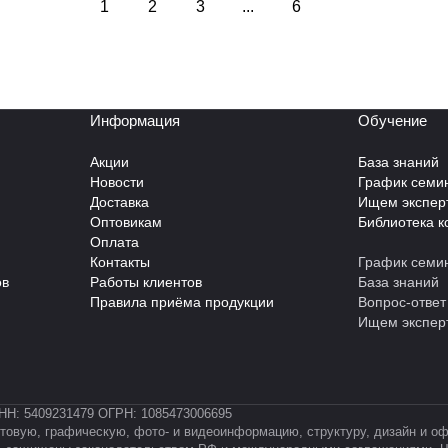
1
2
3
...
6
Информация
Обучение
Акции
База знаний
Новости
График семи
Доставка
Ищем экспер
Оптовикам
Библиотека к
Оплата
Контакты
График семи
ов
Работы клиентов
База знаний
Правила приёма продукции
Вопрос-ответ
Ищем экспер
НН: 5409231479 ОГРН: 1085473006695
текстовую, графическую, фото- и видеоинформацию, структуру, дизайн и