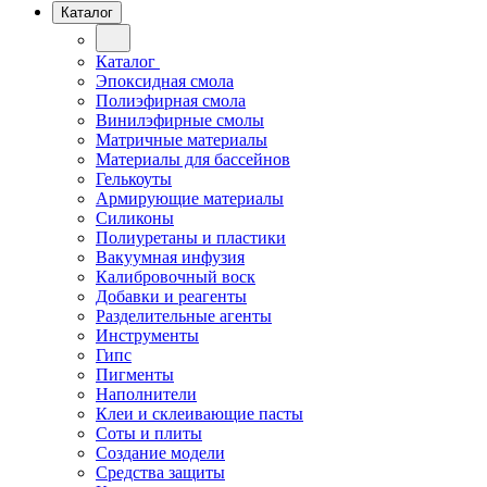
Каталог
Каталог
Эпоксидная смола
Полиэфирная смола
Винилэфирные смолы
Матричные материалы
Материалы для бассейнов
Гелькоуты
Армирующие материалы
Силиконы
Полиуретаны и пластики
Вакуумная инфузия
Калибровочный воск
Добавки и реагенты
Разделительные агенты
Инструменты
Гипс
Пигменты
Наполнители
Клеи и склеивающие пасты
Соты и плиты
Создание модели
Средства защиты