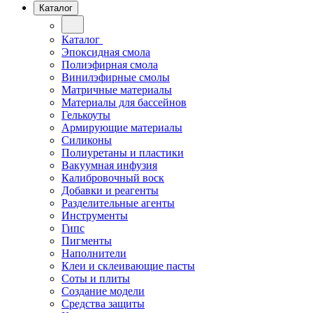
Каталог
Каталог
Эпоксидная смола
Полиэфирная смола
Винилэфирные смолы
Матричные материалы
Материалы для бассейнов
Гелькоуты
Армирующие материалы
Силиконы
Полиуретаны и пластики
Вакуумная инфузия
Калибровочный воск
Добавки и реагенты
Разделительные агенты
Инструменты
Гипс
Пигменты
Наполнители
Клеи и склеивающие пасты
Соты и плиты
Создание модели
Средства защиты