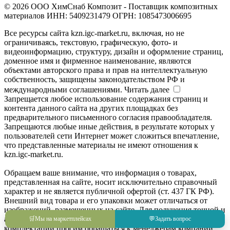
© 2026 ООО ХимСнаб Композит - Поставщик композитных
материалов ИНН: 5409231479 ОГРН: 1085473006695
Все ресурсы сайта kzn.igc-market.ru, включая, но не
ограничиваясь, текстовую, графическую, фото- и
видеоинформацию, структуру, дизайн и оформление страниц,
доменное имя и фирменное наименование, являются
объектами авторского права и прав на интеллектуальную
собственность, защищены законодательством РФ и
международными соглашениями.
Читать далее
Запрещается любое использование содержания страниц и
контента данного сайта на других площадках без
предварительного письменного согласия правообладателя.
Запрещаются любые иные действия, в результате которых у
пользователей сети Интернет может сложиться впечатление,
что представленные материалы не имеют отношения к
kzn.igc-market.ru.
Обращаем ваше внимание, что информация о товарах,
представленная на сайте, носит исключительно справочный
характер и не является публичной офертой (ст. 437 ГК РФ).
Внешний вид товара и его упаковки может отличаться от
изображений, размещенных на сайте. Для получения точной и
актуальной информации о товаре, его характеристиках и
🛒
Мы на маркетплейсах
💬
Задать вопрос
комплектации просим обращаться к менеджерам компании.