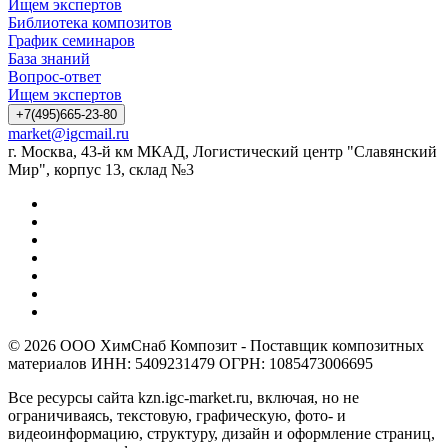
Ищем экспертов
Библиотека композитов
График семинаров
База знаний
Вопрос-ответ
Ищем экспертов
+7(495)665-23-80
market@igcmail.ru
г. Москва, 43-й км МКАД, Логистический центр "Славянский
Мир", корпус 13, склад №3
© 2026 ООО ХимСнаб Композит - Поставщик композитных
материалов ИНН: 5409231479 ОГРН: 1085473006695
Все ресурсы сайта kzn.igc-market.ru, включая, но не
ограничиваясь, текстовую, графическую, фото- и
видеоинформацию, структуру, дизайн и оформление страниц,