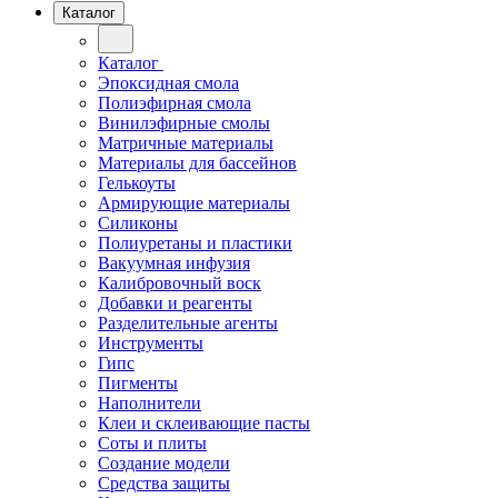
Каталог
Каталог
Эпоксидная смола
Полиэфирная смола
Винилэфирные смолы
Матричные материалы
Материалы для бассейнов
Гелькоуты
Армирующие материалы
Силиконы
Полиуретаны и пластики
Вакуумная инфузия
Калибровочный воск
Добавки и реагенты
Разделительные агенты
Инструменты
Гипс
Пигменты
Наполнители
Клеи и склеивающие пасты
Соты и плиты
Создание модели
Средства защиты