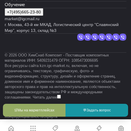
Обучение
+7(495)665-23-80
market@igcmail.ru
г. Москва, 43-й км МКАД, Логистический центр "Славянский
Мир", корпус 13, склад №3
© 2026 ООО ХимСнаб Композит - Поставщик композитных
материалов ИНН: 5409231479 ОГРН: 1085473006695
Все ресурсы сайта kzn.igc-market.ru, включая, но не
ограничиваясь, текстовую, графическую, фото- и
видеоинформацию, структуру, дизайн и оформление страниц,
доменное имя и фирменное наименование, являются объектами
авторского права и прав на интеллектуальную собственность,
защищены законодательством РФ и международными
соглашениями.
Читать далее
🛒
Мы на маркетплейсах
💬
Задать вопрос
Конфиденциальность
Оферта