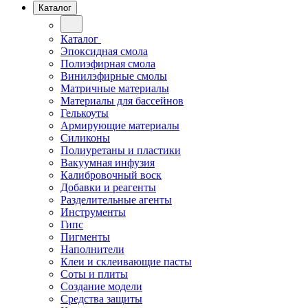
Каталог
Каталог
Эпоксидная смола
Полиэфирная смола
Винилэфирные смолы
Матричные материалы
Материалы для бассейнов
Гелькоуты
Армирующие материалы
Силиконы
Полиуретаны и пластики
Вакуумная инфузия
Калибровочный воск
Добавки и реагенты
Разделительные агенты
Инструменты
Гипс
Пигменты
Наполнители
Клеи и склеивающие пасты
Соты и плиты
Создание модели
Средства защиты