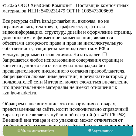
© 2026 ООО ХимСнаб Композит - Поставщик композитных
материалов ИНН: 5409231479 ОГРН: 1085473006695
Все ресурсы сайта kzn.igc-market.ru, включая, но не
ограничиваясь, текстовую, графическую, фото- и
видеоинформацию, структуру, дизайн и оформление страниц,
доменное имя и фирменное наименование, являются
объектами авторского права и прав на интеллектуальную
собственность, защищены законодательством РФ и
международными соглашениями.
Читать далее
Запрещается любое использование содержания страниц и
контента данного сайта на других площадках без
предварительного письменного согласия правообладателя.
Запрещаются любые иные действия, в результате которых у
пользователей сети Интернет может сложиться впечатление,
что представленные материалы не имеют отношения к
kzn.igc-market.ru.
Обращаем ваше внимание, что информация о товарах,
представленная на сайте, носит исключительно справочный
характер и не является публичной офертой (ст. 437 ГК РФ).
Внешний вид товара и его упаковки может отличаться от
изображений, размещенных на сайте. Для получения точной и
актуальной информации о товаре, его характеристиках и
🛒
Мы на маркетплейсах
💬
Задать вопрос