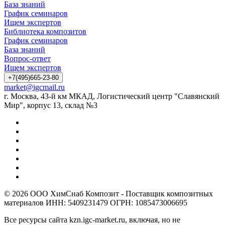
База знаний
График семинаров
Ищем экспертов
Библиотека композитов
График семинаров
База знаний
Вопрос-ответ
Ищем экспертов
+7(495)665-23-80
market@igcmail.ru
г. Москва, 43-й км МКАД, Логистический центр "Славянский
Мир", корпус 13, склад №3
© 2026 ООО ХимСнаб Композит - Поставщик композитных
материалов ИНН: 5409231479 ОГРН: 1085473006695
Все ресурсы сайта kzn.igc-market.ru, включая, но не