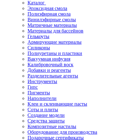
Каталог
Эпоксидная смола
Полиэфирная смола
Винилэфирные смолы
Матричные материалы
Материалы для бассейнов
Гелькоуты
Армирующие материалы
Силиконы
Полиуретаны и пластики
Вакуумная инфузия
Калибровочный воск
Добавки и реагенты
Разделительные агенты
Инструменты
Гипс
Пигменты
Наполнители
Клеи и склеивающие пасты
Соты и плиты
Создание модели
Средства защиты
Композитные настилы
Оборудование для производства
Подарочные сертификаты