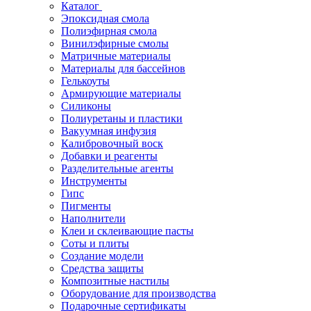
Каталог
Эпоксидная смола
Полиэфирная смола
Винилэфирные смолы
Матричные материалы
Материалы для бассейнов
Гелькоуты
Армирующие материалы
Силиконы
Полиуретаны и пластики
Вакуумная инфузия
Калибровочный воск
Добавки и реагенты
Разделительные агенты
Инструменты
Гипс
Пигменты
Наполнители
Клеи и склеивающие пасты
Соты и плиты
Создание модели
Средства защиты
Композитные настилы
Оборудование для производства
Подарочные сертификаты