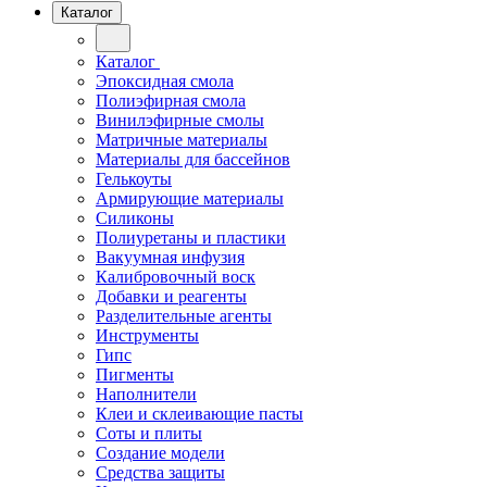
Каталог
Каталог
Эпоксидная смола
Полиэфирная смола
Винилэфирные смолы
Матричные материалы
Материалы для бассейнов
Гелькоуты
Армирующие материалы
Силиконы
Полиуретаны и пластики
Вакуумная инфузия
Калибровочный воск
Добавки и реагенты
Разделительные агенты
Инструменты
Гипс
Пигменты
Наполнители
Клеи и склеивающие пасты
Соты и плиты
Создание модели
Средства защиты