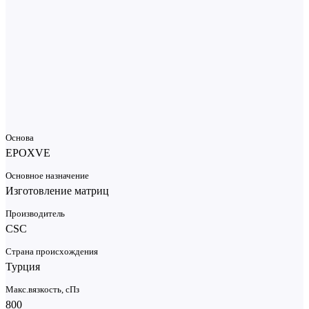
документации.
Быстрая матрица ZERO. Пошаговое руководство и чек-лист
4,4 Мб
701TA Смола VE матричная
116,9 Кб
Основа
EPOXVE
Основное назначение
Изготовление матриц
Производитель
CSC
Страна происхождения
Турция
Макс.вязкoсть, сПз
800