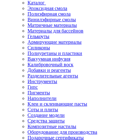
Каталог
Эпоксидная смола
Полиэфирная смола
Винилэфирные смолы
Матричные материалы
Материалы для бассейнов
Гелькоуты
Армирующие материалы
Силиконы
Полиуретаны и пластики
Вакуумная инфузия
Калибровочный воск
Добавки и реагенты
Разделительные агенты
Инструменты
Гипс
Пигменты
Наполнители
Клеи и склеивающие пасты
Соты и плиты
Создание модели
Средства защиты
Композитные настилы
Оборудование для производства
Подарочные сертификаты