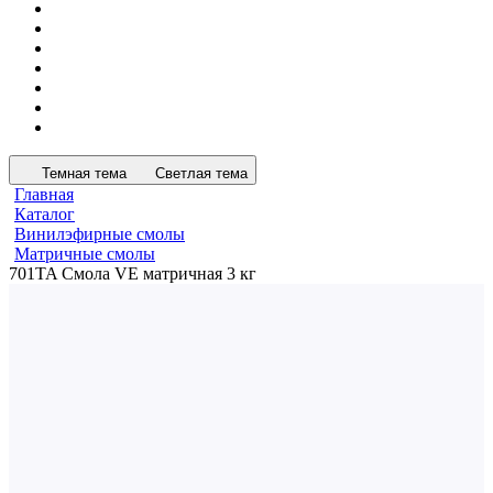
Темная тема
Светлая тема
Главная
Каталог
Винилэфирные смолы
Матричные смолы
701TA Смола VE матричная 3 кг
Матрица
701TA Смола VE матричная
3 кг
0
Нет отзывов