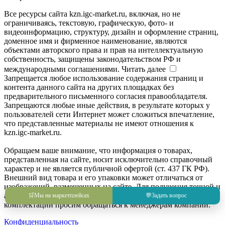
Все ресурсы сайта kzn.igc-market.ru, включая, но не
ограничиваясь, текстовую, графическую, фото- и
видеоинформацию, структуру, дизайн и оформление страниц,
доменное имя и фирменное наименование, являются
объектами авторского права и прав на интеллектуальную
собственность, защищены законодательством РФ и
международными соглашениями.
Читать далее
Запрещается любое использование содержания страниц и
контента данного сайта на других площадках без
предварительного письменного согласия правообладателя.
Запрещаются любые иные действия, в результате которых у
пользователей сети Интернет может сложиться впечатление,
что представленные материалы не имеют отношения к
kzn.igc-market.ru.
Обращаем ваше внимание, что информация о товарах,
представленная на сайте, носит исключительно справочный
характер и не является публичной офертой (ст. 437 ГК РФ).
Внешний вид товара и его упаковки может отличаться от
изображений, размещенных на сайте. Для получения точной и
актуальной информации о товаре, его характеристиках и
🛒
Мы на маркетплейсах
💬
Задать вопрос
комплектации просим обращаться к менеджерам компании.
Конфиденциальность