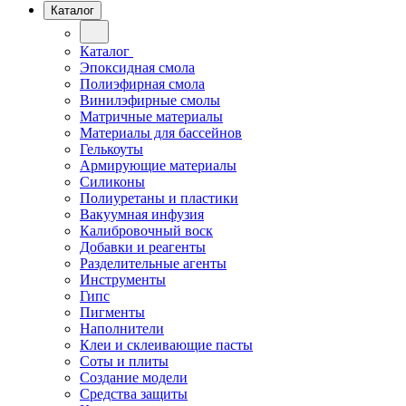
Каталог
Каталог
Эпоксидная смола
Полиэфирная смола
Винилэфирные смолы
Матричные материалы
Материалы для бассейнов
Гелькоуты
Армирующие материалы
Силиконы
Полиуретаны и пластики
Вакуумная инфузия
Калибровочный воск
Добавки и реагенты
Разделительные агенты
Инструменты
Гипс
Пигменты
Наполнители
Клеи и склеивающие пасты
Соты и плиты
Создание модели
Средства защиты