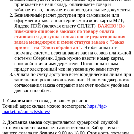
приезжаете на наш склад, оплачиваете товар и
забираете его, получаете сопроводительные документы.
Безналичный расчет доступен при самовывозе или
оформлении заказа в интернет-магазине: карты МИР,
Яндекс ПЭЙ (включая оплату СПЛИТ).
ВАЖНО! Во
избежание ошибок в заказах по товару оплата
становится доступна только после редактирования
заказа менеджером и смене статуса заказа с "Заказ
принят" на "Заказ обработан".
Чтобы оплатить
покупку, система перенаправит вас на сервер платежной
системы Сбербанк. Здесь нужно ввести номер карты,
срок действия и имя держателя. После оплаты вам
придет электронный чек на указанную вами почту.
Оплата по счету доступна всем юридическим лицам при
заполнении реквизитов компании. Наш менеджер после
согласования заказа отправит вам счет любым удобным
для вас способом.
1.
Самовывоз
со склада в вашем регионе.
Точный адрес склада можно посмотреть:
https://igc-
market.ru/contacts/stores/
2.
Доставка заказа
осуществляется курьерской службой
которую клиент вызывает самостоятельно. Забор груза с
нашего склада по будням с 9.00 до 18.00. Стоимость доставки