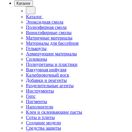
Каталог
Каталог
Эпоксидная смола
Полиэфирная смола
Винилэфирные смолы
Матричные материалы
Материалы для бассейнов
Гелькоуты
Армирующие материалы
Силиконы
Полиуретаны и пластики
Вакуумная инфузия
Калибровочный воск
Добавки и реагенты
Разделительные агенты
Инструменты
Гипс
Пигменты
Наполнители
Клеи и склеивающие пасты
Соты и плиты
Создание модели
Средства защиты