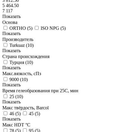
3 812.50
5 464.50
7 117
Показать
Основа
ORTHO
(
5
)
ISO NPG
(
5
)
Показать
Производитель
Turkuaz
(
10
)
Показать
Страна происхождения
Турция
(
10
)
Показать
Макс.вязкoсть, сПз
9000
(
10
)
Показать
Время гелеобразования при 25С, мин
25
(
10
)
Показать
Макс твёрдость, Barcol
46
(
5
)
45
(
5
)
Показать
Макс HDT °С
78
(
5
)
95
(
5
)