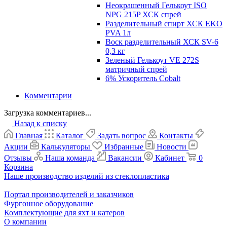
Неокрашенный Гелькоут ISO
NPG 215P ХСК спрей
Разделительный спирт ХСК EKO
PVA 1л
Воск разделительный ХСК SV-6
0,3 кг
Зеленый Гелькоут VE 272S
матричный спрей
6% Ускоритель Cobalt
Комментарии
Загрузка комментариев...
Назад к списку
Главная
Каталог
Задать вопрос
Контакты
Акции
Калькуляторы
Избранные
Новости
Отзывы
Наша команда
Вакансии
Кабинет
0
Корзина
Наше производство изделий из стеклопластика
Портал производителей и заказчиков
Фургонное оборудование
Комплектующие для яхт и катеров
О компании