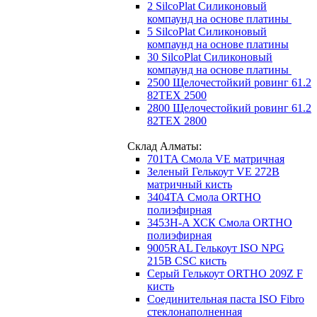
2 SilcoPlat Силиконовый
компаунд на основе платины
5 SilcoPlat Силиконовый
компаунд на основе платины
30 SilcoPlat Силиконовый
компаунд на основе платины
2500 Щелочестойкий ровинг 61.2
82TEX 2500
2800 Щелочестойкий ровинг 61.2
82TEX 2800
Склад Алматы:
701TA Смола VE матричная
Зеленый Гелькоут VE 272B
матричный кисть
3404ТА Смола ORTHO
полиэфирная
3453Н-A ХСК Смола ORTHO
полиэфирная
9005RAL Гелькоут ISO NPG
215B CSC кисть
Серый Гелькоут ORTHO 209Z F
кисть
Соединительная паста ISO Fibro
стеклонаполненная