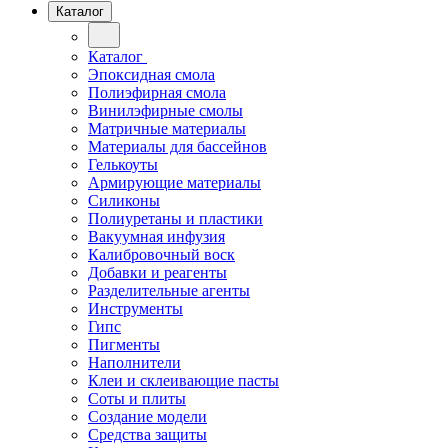
Каталог
Каталог
Эпоксидная смола
Полиэфирная смола
Винилэфирные смолы
Матричные материалы
Материалы для бассейнов
Гелькоуты
Армирующие материалы
Силиконы
Полиуретаны и пластики
Вакуумная инфузия
Калибровочный воск
Добавки и реагенты
Разделительные агенты
Инструменты
Гипс
Пигменты
Наполнители
Клеи и склеивающие пасты
Соты и плиты
Создание модели
Средства защиты